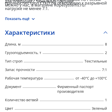
для операций с тяжелыми грузами.
прочности строп СТКП по отношению к разрывной
можно у нас, в магазине Ropesystems.ru.
нагрузке не менее 7:1.
Показать ещё
Характеристики
Длина, м
8
Грузоподъемность, т
2
Тип строп
Текстильные
Запас прочности
7:1
Рабочая температура
от -40°C до +100°C
Документ
Фирменный паспорт
производителя
Количество ветвей
1
Цвет
Зеленый