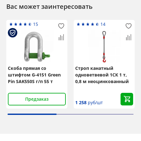
Вас может заинтересовать
15
14
Скоба прямая со
Строп канатный
штифтом G-4151 Green
одноветвевой 1СК 1 т,
Pin SAK550S г/п 55 т
0,8 м неоцинкованный
Предзаказ
1 258
руб/шт