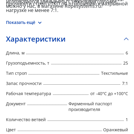
используются для работы с тяжелыми грузами.
прочности строп СТКП по отношению к разрывной
можно у нас, в магазине Ropesystems.ru.
нагрузке не менее 7:1.
Показать ещё
Характеристики
Длина, м
6
Грузоподъемность, т
25
Тип строп
Текстильные
Запас прочности
7:1
Рабочая температура
от -40°C до +100°C
Документ
Фирменный паспорт
производителя
Количество ветвей
1
Цвет
Оранжевый