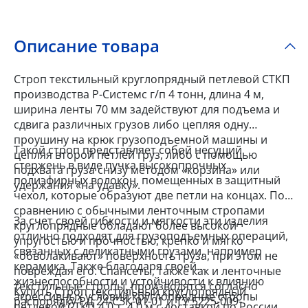
Описание товара
Строп текстильный круглопрядный петлевой СТКП
производства Р-Системс г/п 4 тонн, длина 4 м,
ширина ленты 70 мм задействуют для подъема и
сдвига различных грузов либо цепляя одну
проушину на крюк грузоподъемной машины и
Такой строп представляет собой несущий
цепляя второй петлей груз, либо с помощью
стержень в виде пучка высокопрочных
подхвата груза снизу методом «корзина» или
полиэфирных волокон, помещенных в защитный
удержания «на удавку».
чехол, которые образуют две петли на концах. По
сравнению с обычными ленточным стропами
За счет своей гибкости и мягкости эти изделия
круглопрядные обладают более высокой
отлично подходят для грузоподъемных операций,
упругостью и прочностью, крепко и мягко
связанных с деликатными грузами, например
«обволакивают» поверхность груза, при этом не
керамика. Также благодаря своей
повреждая его. Спансеты, также как и ленточные
жизнеспособности и устойчивости к влиянию
текстильные стропы, производятся согласно
Купить Строп текстильный круглопрядный
агрессивных условий круглопрядные стропы
распорядку РД 24-СЗК-01-01 и ТУ 5225-009-
петлевой СТКП 4,0 т, 4,0 м с доставкой по России