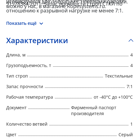
используются для операций с тяжелыми грузами.
91978384-2011. Запас прочности строп СТКП по
можно у нас, в магазине Ropesystems.ru.
отношению к разрывной нагрузке не менее 7:1.
Показать ещё
Характеристики
Длина, м
4
Грузоподъемность, т
4
Тип строп
Текстильные
Запас прочности
7:1
Рабочая температура
от -40°C до +100°C
Документ
Фирменный паспорт
производителя
Количество ветвей
1
Цвет
Серый