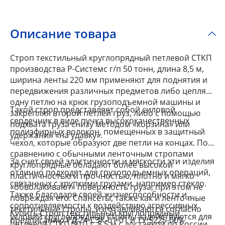
Описание товара
Строп текстильный круглопрядный петлевой СТКП
производства Р-Системс г/п 50 тонн, длина 8,5 м,
ширина ленты 220 мм применяют для поднятия и
передвижения различных предметов либо цепляя
одну петлю на крюк грузоподъемной машины и
Такой строп представляет собой силовой
закрепляя второй петлей груз, либо с помощью
сердечник в виде пучка высококачественных
подхвата груза снизу методом «корзина» или
полиэфирных волокон, помещенных в защитный
удержания «на удавку».
чехол, которые образуют две петли на концах. По
сравнению с обычными ленточным стропами
За счет своей эластичности и мягкости эти изделия
круглопрядные обладают более высокой
отлично подходят для грузоподъемных операций,
пластичностью и прочностью, плотно и мягко
связанных с хрупкими грузами, например стекло.
«обволакивают» поверхность груза, при этом не
Также благодаря своей жизнеспособности и
повреждая его. Спансеты, также как и ленточные
сопротивляемости к воздействию агрессивных
текстильные стропы, изготавливаются согласно
Купить Строп текстильный круглопрядный
условий круглопрядные стропы задействуются для
предписанию РД 24-СЗК-01-01 и ТУ 5225-009-
петлевой СТКП 50,0 т, 8,5 м с доставкой по России