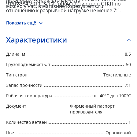
операций с тяжелыми грузами.
91978384-2011. Запас прочности строп СТКП по
можно у нас, в магазине Ropesystems.ru.
отношению к разрывной нагрузке не менее 7:1.
Показать ещё
Характеристики
Длина, м
8,5
Грузоподъемность, т
50
Тип строп
Текстильные
Запас прочности
7:1
Рабочая температура
от -40°C до +100°C
Документ
Фирменный паспорт
производителя
Количество ветвей
1
Цвет
Оранжевый