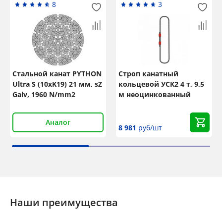
8
3
Стальной канат PYTHON
Строп канатный
Ultra S (10xK19) 21 мм, sZ
кольцевой УСК2 4 т, 9,5
Galv, 1960 N/mm2
м неоцинкованный
Аналог
8 981
руб/шт
Наши преимущества