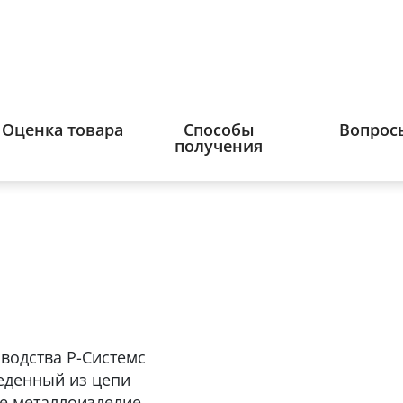
Оценка товара
Способы
Вопрос
получения
водства Р-Системс
веденный из цепи
е металлоизделие,