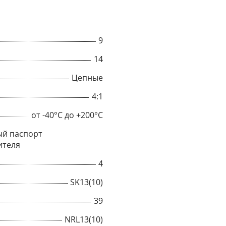
9
14
Цепные
4:1
от -40°C до +200°C
й паспорт
ителя
4
×
SK13(10)
Popup
39
NRL13(10)