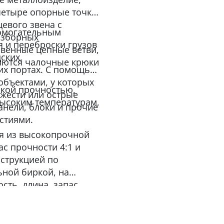
четыре опорные точки.
цевого звена с
помогательным
азборных
 и переброски грузов
звенные цепные ветви,
ских,
ваются чалочные крюки
их портах. С помощью
объектами, у которых
ской прочностью,
жести или острые
высоким температурам,
анели, блоки и прочие
стиями.
ся из высокопрочной
ас прочности 4:1 и
нструкцией по
ной биркой, на
сть, длина, запас
вание производителя.