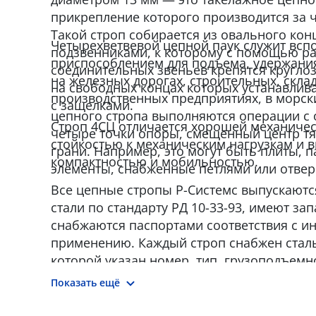
прикрепление которого производится за 
Такой строп собирается из овального кон
Четырехветвевой цепной паук служит вс
подзвенниками, к которому с помощью р
приспособлением для подъема, удержания
соединительных звеньев крепятся кругло
на железных дорогах, строительных, склад
на свободных концах которых устанавли
производственных предприятиях, в морск
с защелками.
цепного стропа выполняются операции с 
Строп 4СЦ отличается хорошей механиче
четыре точки опоры, смещенный центр тя
стойкостью к механическим нагрузкам и 
грани. Например, это могут быть плиты, п
компактностью и мобильностью.
элементы, снабженные петлями или отвер
Все цепные стропы Р-Системс выпускают
стали по стандарту РД 10-33-93, имеют зап
снабжаются паспортами соответствия с и
применению. Каждый строп снабжен сталь
которой указан номер, тип, грузоподъемно
прочности, дата изготовления и наимено
Показать ещё