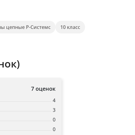
пы цепные Р-Системс
10 класс
нок)
7 оценок
4
3
0
0