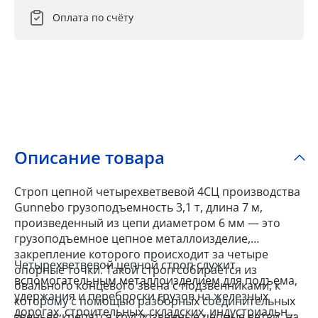
Оплата по счёту
Описание товара
Строп цепной четырехветвевой 4СЦ производства
Gunnebo грузоподъемность 3,1 т, длина 7 м,
произведенный из цепи диаметром 6 мм — это
грузоподъемное цепное металлоизделие,
закрепление которого происходит за четыре
Четырехветвевой цепной строп служит
опорные точки. Такой строп собирается из
вспомогательным металлоизделием для подъема,
овального концевого звена с подзвенниками, к
удержания и переброски грузов на железных
которому с помощью разборных соединительных
дорогах, строительных, складских, индустриальных
звеньев крепятся круглозвенные цепные ветви, на