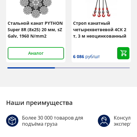
Стальной канат PYTHON
Строп канатный
Super 8R (8x25) 20 мм, sZ
четырехветвевой 4СК 2
Galv, 1960 N/mm2
т, 3 м неоцинкованный
Аналог
6 086
руб/шт
Наши преимущества
Более 30 000 товаров для
Консульт
подъёма груза
эксперто