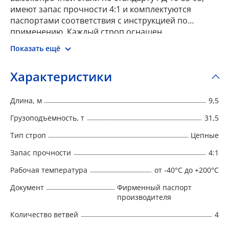
имеют запас прочности 4:1 и комплектуются
паспортами соответствия с инструкцией по
применению. Каждый строп оснащен
металлической биркой, на которой указан номер,
Показать ещё
тип, г/п, длина, запас прочности, дата
изготовления и наименование производителя.
Характеристики
Длина, м
9,5
Грузоподъемность, т
31,5
Тип строп
Цепные
Запас прочности
4:1
Рабочая температура
от -40°C до +200°C
Документ
Фирменный паспорт
производителя
Количество ветвей
4