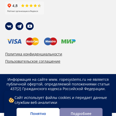
Политика конфиденциальности
Пользовательское соглашение
Информация на сайте www. ropesystems.ru не является
публичной офертой, определяемой положениями статьи
437[2] Гражданского кодекса Российской Федерации.
Указанные цены действуют только при оформлении
Сайт использует файлы cookies и передает данные
заказа через интернет-магазин www. ropesystems.ru.
службам веб-аналитики
Цены при оформлении заказа иным способом могут
отличаться от указанных на сайте.
Понятно
Подробнее