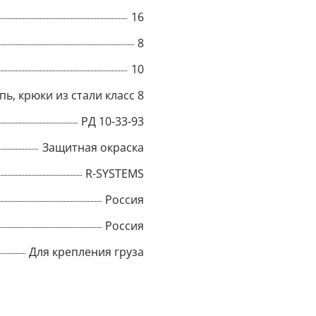
16
Title
8
10
Popup Content
пь, крюки из стали класс 8
РД 10-33-93
Защитная окраска
R-SYSTEMS
Россия
Россия
Для крепления груза