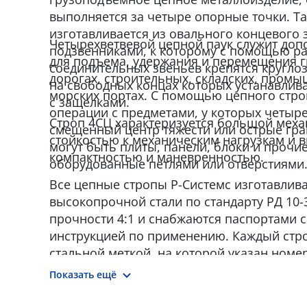
выполняется за четыре опорные точки. Та
изготавливается из овального концевого 
Четырехветвевой цепной паук служит до
подзвенниками, к которому с помощью р
для подъема, удержания и перемещения г
соединительных звеньев крепятся кругло
дорогах, строительных, складских, промы
на свободных концах которых устанавли
морских портах. С помощью цепного стро
с защелками.
операции с предметами, у которых четыре
Строп 4СЦ характеризуется большой мех
смещенный центр тяжести или острые гра
стойкостью к механическим нагрузкам и 
могут быть плиты, панели, блоки и прочи
компактностью и маневренностью.
оборудованные петлями или отверстиями
Все цепные стропы Р-Системс изготавлив
высокопрочной стали по стандарту РД 10-
прочности 4:1 и снабжаются паспортами с
инструкцией по применению. Каждый стр
стальной меткой, на которой указан номер,
прочности, дата производства и наименов
Показать ещё