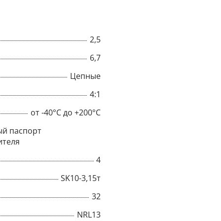
2,5
6,7
Цепные
4:1
от -40°C до +200°C
й паспорт
ителя
4
×
SK10-3,15т
Popup
32
NRL13