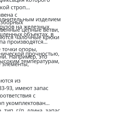
кой строп
звена с
полнительным изделием
азборных
рузов на железных
звенные цепные ветви,
шленных объектах, в
ваются чалочные крюки
па производятся
 точки опоры,
анической прочностью,
ни. Например, это
высоким температурам,
е элементы,
.
аются из
33-93, имеют запас
оответствия с
оп укомплектован
 тип, г/п, длина, запас
ание изготовителя.