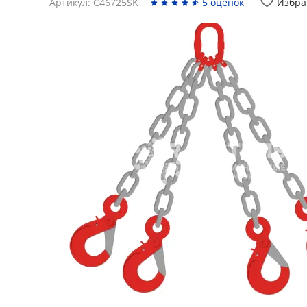
Артикул: C46725SK
5 оценок
Избра