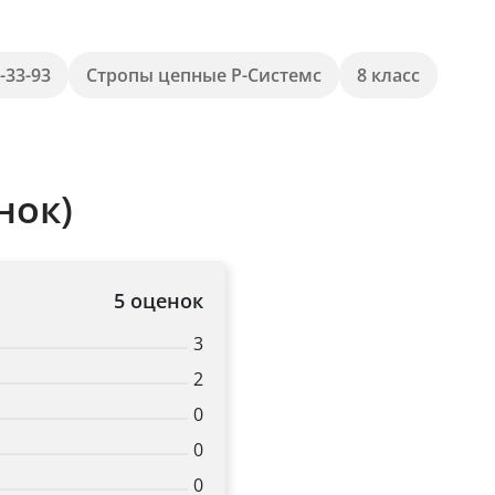
-33-93
Стропы цепные Р-Системс
8 класс
нок)
5 оценок
3
2
0
0
0