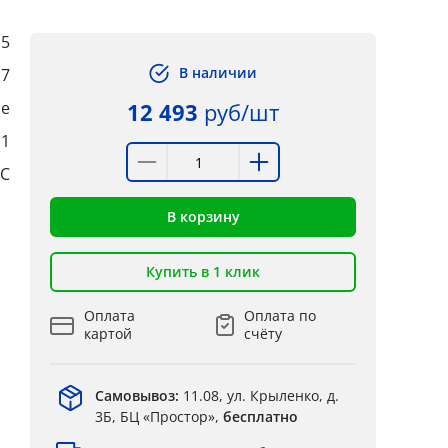
,5
В наличии
,7
е
12 493
руб/шт
:1
°C
В корзину
Купить в 1 клик
Оплата
Оплата по
картой
счёту
Самовывоз:
11.08, ул. Крыленко, д.
3Б, БЦ «Простор»,
бесплатно