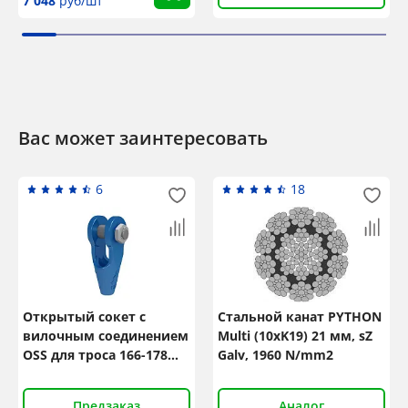
7 048
руб/шт
Вас может заинтересовать
6
18
Открытый сокет с
Стальной канат PYTHON
вилочным соединением
Multi (10xK19) 21 мм, sZ
OSS для троса 166-178
Galv, 1960 N/mm2
мм
Предзаказ
Аналог