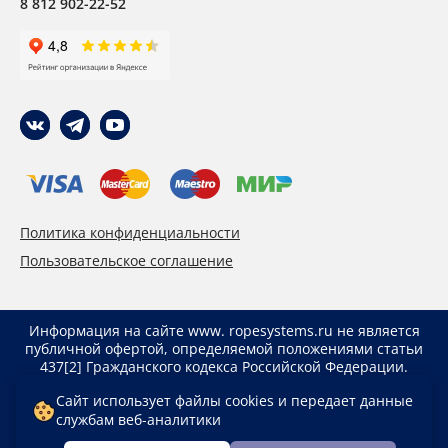
8 812 902-22-52
Политика конфиденциальности
Пользовательское соглашение
Информация на сайте www. ropesystems.ru не является
публичной офертой, определяемой положениями статьи
437[2] Гражданского кодекса Российской Федерации.
Указанные цены действуют только при оформлении
Сайт использует файлы cookies и передает данные
заказа через интернет-магазин www. ropesystems.ru.
службам веб-аналитики
Цены при оформлении заказа иным способом могут
отличаться от указанных на сайте.