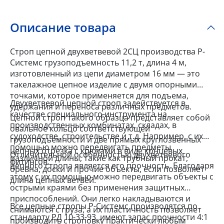
Описание товара
Строп цепной двухветвевой 2СЦ производства Р-
Системс грузоподъемность 11,2 т, длина 4 м,
изготовленный из цепи диаметром 16 мм — это
такелажное цепное изделие с двумя опорными
точками, которое применяется для подъема,
Двухветвевой цепной строп задействуется в
удержания и переноса различных предметов.
качестве специального инструмента на
Цепной строп такого образца представляет собой
производственных комбинатах, складах, в
овальное кольцо соответствующей
судоходстве, строительстве и т.д. Например, с их
грузоподъемности и две прямых круглозвенных
помощью можно передвигать предметы
цепных отрезка с крюками в виде концевых
Отличительной особенностью двухветвевого
различной длины, такие как трубный прокат,
фитингов.
цепного стропа является его прочность. Благодаря
бревна, доски и прочие объекты, если позволяет
этому с их помощью можно передвигать объекты с
длина цепных ветвей.
острыми краями без применения защитных
приспособлений. Они легко накладываются и
Все цепные стропы Р-Системс производятся по
снимаются с груза, а их пластичность позволяет
стандарту РД 10-33-93, имеют запас прочности 4:1
производить строповку практически любым