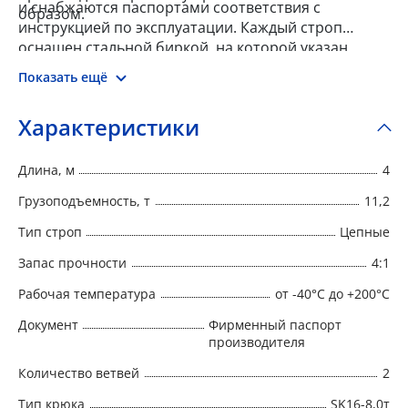
и снабжаются паспортами соответствия с
образом.
инструкцией по эксплуатации. Каждый строп
оснащен стальной биркой, на которой указан
номер, тип, грузоподъемность, длина, запас
Показать ещё
прочности, дата изготовления и наименование
производителя.
Характеристики
Длина, м
4
Грузоподъемность, т
11,2
Тип строп
Цепные
Запас прочности
4:1
Рабочая температура
от -40°C до +200°C
Документ
Фирменный паспорт
производителя
Количество ветвей
2
Тип крюка
SK16-8,0т