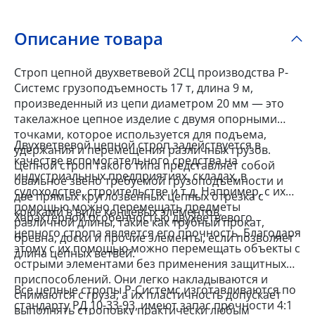
Описание товара
Строп цепной двухветвевой 2СЦ производства Р-
Системс грузоподъемность 17 т, длина 9 м,
произведенный из цепи диаметром 20 мм — это
такелажное цепное изделие с двумя опорными
точками, которое используется для подъема,
Двухветвевой цепной строп задействуется в
удержания и перемещения различных грузов.
качестве вспомогательного средства на
Цепной строп такого типа представляет собой
индустриальных предприятиях, складах, в
овальное звено требуемой грузоподъемности и
судоходстве, строительстве и т.д. Например, с их
две прямых круглозвенных цепных отрезка с
помощью можно перемещать предметы
крюками в виде концевых элементов.
Характерной особенностью двухветвевого
различной длины, такие как трубный прокат,
цепного стропа является его прочность. Благодаря
бревна, доски и прочие элементы, если позволяет
этому с их помощью можно перемещать объекты с
длина цепных ветвей.
острыми элементами без применения защитных
приспособлений. Они легко накладываются и
Все цепные стропы Р-Системс изготавливаются по
снимаются с груза, а их пластичность допускает
стандарту РД 10-33-93, имеют запас прочности 4:1
выполнять строповку практически любым