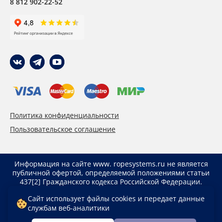
8 812 902-22-52
Политика конфиденциальности
Пользовательское соглашение
Информация на сайте www. ropesystems.ru не является
публичной офертой, определяемой положениями статьи
437[2] Гражданского кодекса Российской Федерации.
Указанные цены действуют только при оформлении
Сайт использует файлы cookies и передает данные
заказа через интернет-магазин www. ropesystems.ru.
службам веб-аналитики
Цены при оформлении заказа иным способом могут
отличаться от указанных на сайте.