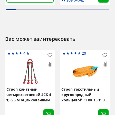
77 309
руб/шт
Вас может заинтересовать
6
20
Строп канатный
Строп текстильный
четырехветвевой 4СК 4
круглопрядный
т, 6,5 м оцинкованный
кольцевой СТКК 15 т, 3,5
м