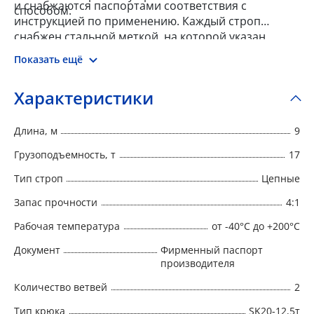
и снабжаются паспортами соответствия с
способом.
инструкцией по применению. Каждый строп
снабжен стальной меткой, на которой указан
номер, тип, грузоподъемность, длина, запас
Показать ещё
прочности, дата изготовления и наименование
изготовителя.
Характеристики
Длина, м
9
Грузоподъемность, т
17
Тип строп
Цепные
Запас прочности
4:1
Рабочая температура
от -40°C до +200°C
Документ
Фирменный паспорт
производителя
Количество ветвей
2
Тип крюка
SK20-12,5т