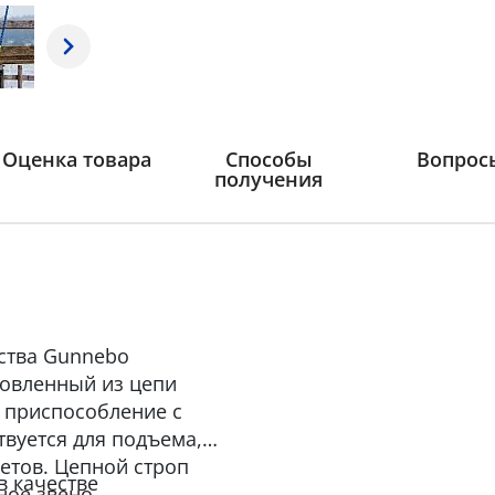
Оценка товара
Способы
Вопрос
получения
ства Gunnebo
отовленный из цепи
 приспособление с
вуется для подъема,
етов. Цепной строп
в качестве
ное звено