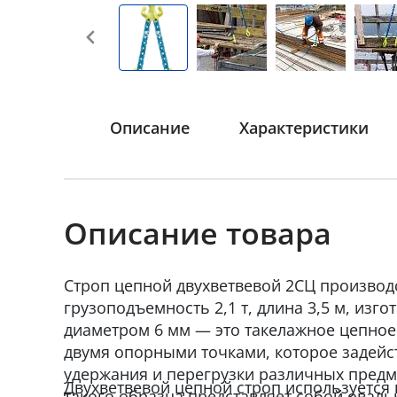
Описание
Характеристики
Описание товара
Строп цепной двухветвевой 2СЦ производ
грузоподъемность 2,1 т, длина 3,5 м, изг
диаметром 6 мм — это такелажное цепное
двумя опорными точками, которое задейст
удержания и перегрузки различных предм
Двухветвевой цепной строп используется 
такого образца представляет собой оваль