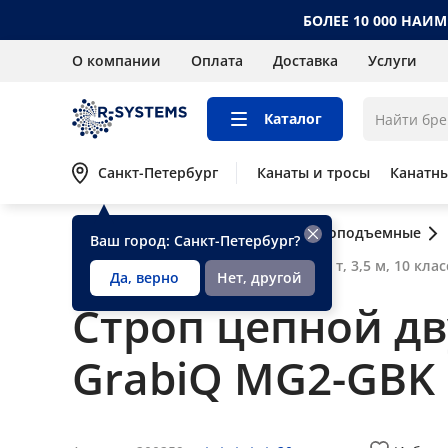
БОЛЕЕ 10 000 НАИ
О компании
Оплата
Доставка
Услуги
Каталог
Санкт-Петербург
Канаты и тросы
Канатн
Главная
Каталог
Стропы грузоподъемные
Ваш город: Санкт-Петербург?
Строп цепной двухветвевой 2СЦ 2,1 т, 3,5 м, 10 кла
Да, верно
Нет, другой
Строп цепной дву
GrabiQ MG2-GBK