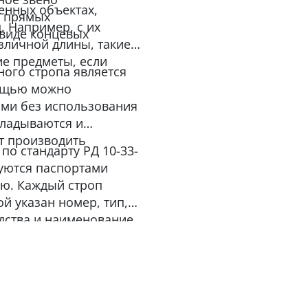
нных объектах,
е прямых
д. Например, с их
 виде концевых
личной длины, такие
ие предметы, если
ного стропа является
мощью можно
ами без использования
кладываются и
ет производить
о стандарту РД 10-33-
туются паспортами
ию. Каждый строп
й указан номер, тип,
одства и наименование