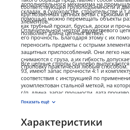
дополнительного механизма на промышле
соответствующей грузоподъемности и дв
складах, в судоходстве, строительстве и т.
круглозвенных цепных ветви с крюками в
помощью можно перемещать объекты раз
элементов.
как трубный прокат, брусья, доски и проч
Отличительной чертой двухветвевого цеп
позволяет длина цепных ветвей.
его прочность. Благодаря этому с их по
переносить предметы с острыми элемент
защитных приспособлений. Они легко на
снимаются с груза, а их гибкость допуска
Все цепные стропы Gunnebo выпускаются п
строповку практически любым способом.
93, имеют запас прочности 4:1 и комплек
соответствия с инструкцией по применен
укомплектован стальной меткой, на которо
г/п, длина, запас прочности, дата произв
производителя.
Показать ещё
Характеристики