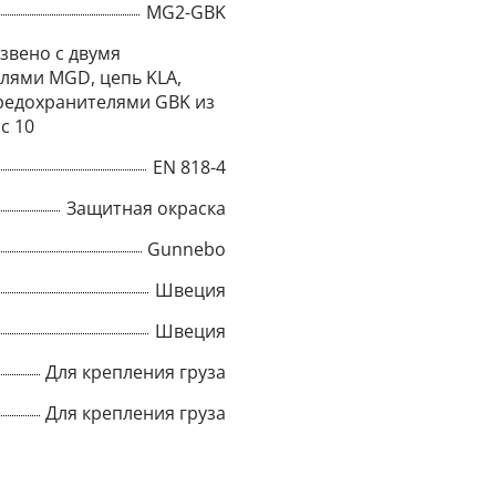
MG2-GBK
Title
звено с двумя
лями MGD, цепь KLA,
редохранителями GBK из
с 10
Popup Content
EN 818-4
Защитная окраска
Gunnebo
Швеция
Швеция
Для крепления груза
Для крепления груза