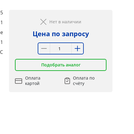
,5
Нет в наличии
,1
е
Цена по запросу
:1
°C
Подобрать аналог
Оплата
Оплата по
картой
счёту