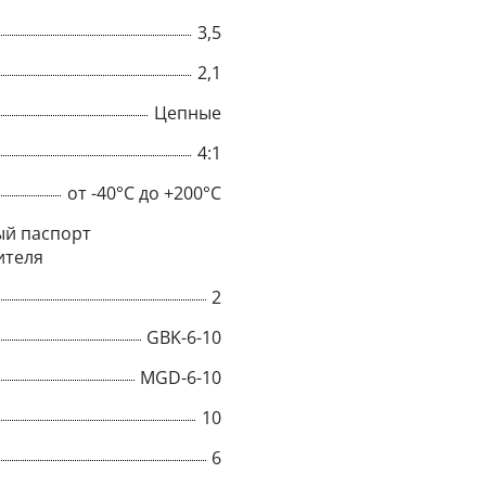
3,5
2,1
Цепные
4:1
от -40°C до +200°C
й паспорт
ителя
2
GBK-6-10
×
MGD-6-10
10
Popup
6