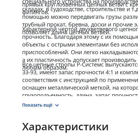
специального устройства на производств
прямых круглозвенных цепных ветви с кр
складах, в судоходстве, строительстве и т.
фитингов.
помощью можно передвигать грузы разли
трубный прокат, бревна, доски и прочие 
Характерной чертой двухветвевого цепног
позволяет длина цепных ветвей.
прочность. Благодаря этому с их помощ
объекты с острыми элементами без испо
приспособлений. Они легко накладываются
а их пластичность допускает производить
Все цепные стропы Р-Системс выпускаются
любым образом.
33-93, имеют запас прочности 4:1 и комп
соответствия с инструкцией по применен
оснащен металлической меткой, на которо
грузоподъемность, длина, запас прочност
наименование изготовителя.
Показать ещё
Характеристики