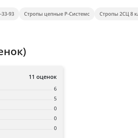
-33-93
Стропы цепные Р-Системс
Стропы 2СЦ 8 к
енок)
11 оценок
6
5
0
0
0