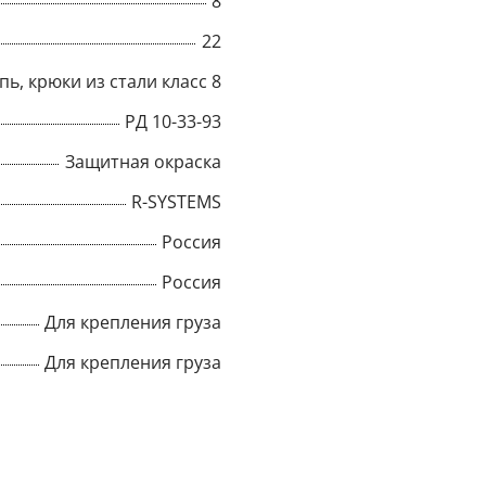
8
22
Title
пь, крюки из стали класс 8
РД 10-33-93
Popup Content
Защитная окраска
R-SYSTEMS
Россия
Россия
Для крепления груза
Для крепления груза