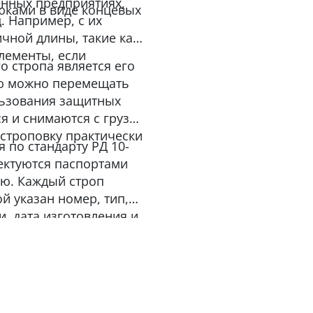
енных предприятиях,
юками в виде концевых
д. Например, с их
чной длины, такие как
элементы, если
о стропа является его
ью можно перемещать
льзования защитных
 и снимаются с груза,
 строповку практически
 по стандарту РД 10-
лектуются паспортами
ию. Каждый строп
й указан номер, тип,
и, дата изготовления и