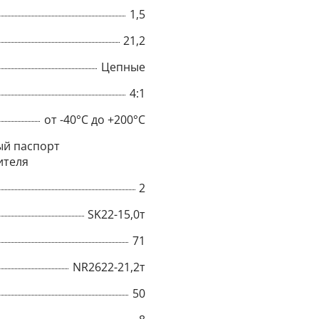
1,5
21,2
Цепные
4:1
от -40°C до +200°C
й паспорт
ителя
2
SK22-15,0т
×
71
NR2622-21,2т
Popup
50