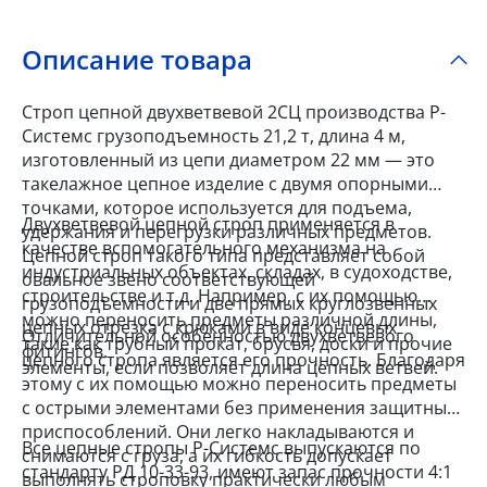
Описание товара
Строп цепной двухветвевой 2СЦ производства Р-
Системс грузоподъемность 21,2 т, длина 4 м,
изготовленный из цепи диаметром 22 мм — это
такелажное цепное изделие с двумя опорными
точками, которое используется для подъема,
Двухветвевой цепной строп применяется в
удержания и перегрузки различных предметов.
качестве вспомогательного механизма на
Цепной строп такого типа представляет собой
индустриальных объектах, складах, в судоходстве,
овальное звено соответствующей
строительстве и т.д. Например, с их помощью
грузоподъемности и две прямых круглозвенных
можно переносить предметы различной длины,
цепных отрезка с крюками в виде концевых
Отличительной особенностью двухветвевого
такие как трубный прокат, брусья, доски и прочие
фитингов.
цепного стропа является его прочность. Благодаря
элементы, если позволяет длина цепных ветвей.
этому с их помощью можно переносить предметы
с острыми элементами без применения защитных
приспособлений. Они легко накладываются и
Все цепные стропы Р-Системс выпускаются по
снимаются с груза, а их гибкость допускает
стандарту РД 10-33-93, имеют запас прочности 4:1
выполнять строповку практически любым