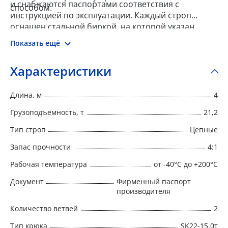
и снабжаются паспортами соответствия с
способом.
инструкцией по эксплуатации. Каждый строп
оснащен стальной биркой, на которой указан
номер, тип, г/п, длина, запас прочности, дата
Показать ещё
производства и наименование изготовителя.
Характеристики
Длина, м
4
Грузоподъемность, т
21,2
Тип строп
Цепные
Запас прочности
4:1
Рабочая температура
от -40°C до +200°C
Документ
Фирменный паспорт
производителя
Количество ветвей
2
Тип крюка
SK22-15,0т