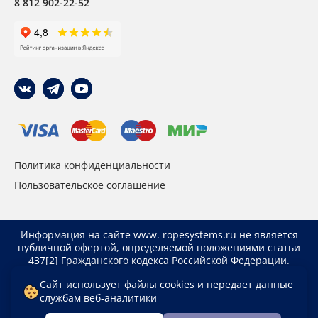
8 812 902-22-52
Политика конфиденциальности
Пользовательское соглашение
Информация на сайте www. ropesystems.ru не является
публичной офертой, определяемой положениями статьи
437[2] Гражданского кодекса Российской Федерации.
Указанные цены действуют только при оформлении
Сайт использует файлы cookies и передает данные
заказа через интернет-магазин www. ropesystems.ru.
службам веб-аналитики
Цены при оформлении заказа иным способом могут
отличаться от указанных на сайте.