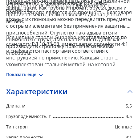
помощью можно перемещать объекты различной
цепных ветви с крюками в виде концевых
Характерной особенностью двухветвевого
длины, такие как трубный прокат, брусья, доски и
фитингов.
цепного стропа является его прочность. Благодаря
прочие объекты, если позволяет длина цепных
этому с их помощью можно передвигать предметы
ветвей.
с острыми элементами без применения защитных
приспособлений. Они легко накладываются и
Все цепные стропы Gunnebo изготавливаются по
снимаются с груза, а их пластичность допускает
стандарту РД 10-33-93, имеют запас прочности 4:1
производить строповку практически любым
и снабжаются паспортами соответствия с
способом.
инструкцией по применению. Каждый строп
укомплектован стальной меткой, на которой
указан номер, тип, г/п, длина, запас прочности,
Показать ещё
дата изготовления и наименование
производителя.
Характеристики
Длина, м
5,5
Грузоподъемность, т
3,5
Тип строп
Цепные
Запас прочности
4:1