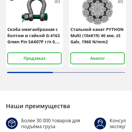
Скоба омегаобразная с
Стальной канат PYTHON
болтом и гайкой G-4163
Multi (10xK19) 40 мм, zS
Green Pin SAK07P г/п 0,75
Galv, 1960 N/mm2
т
Предзаказ
Аналог
Наши преимущества
Более 30 000 товаров для
Консульт
подъёма груза
эксперто