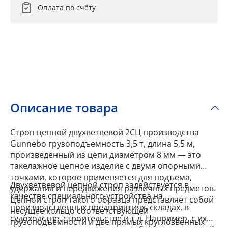
Оплата по счёту
Описание товара
Строп цепной двухветвевой 2СЦ производства
Gunnebo грузоподъемность 3,5 т, длина 5,5 м,
произведенный из цепи диаметром 8 мм — это
такелажное цепное изделие с двумя опорными
точками, которое применяется для подъема,
Двухветвевой цепной строп задействуется в
удержания и передвижения различных предметов.
качестве специального устройства на
Цепной строп такого образца представляет собой
производственных предприятиях, складах, в
несущее кольцо соответствующей
судоходстве, строительстве и т.д. Например, с их
грузоподъемности и две прямых круглозвенных