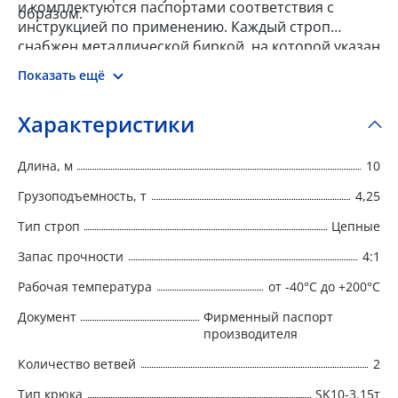
и комплектуются паспортами соответствия с
образом.
инструкцией по применению. Каждый строп
снабжен металлической биркой, на которой указан
номер, тип, г/п, длина, запас прочности, дата
Показать ещё
производства и наименование изготовителя.
Характеристики
Длина, м
10
Грузоподъемность, т
4,25
Тип строп
Цепные
Запас прочности
4:1
Рабочая температура
от -40°C до +200°C
Документ
Фирменный паспорт
производителя
Количество ветвей
2
Тип крюка
SK10-3,15т