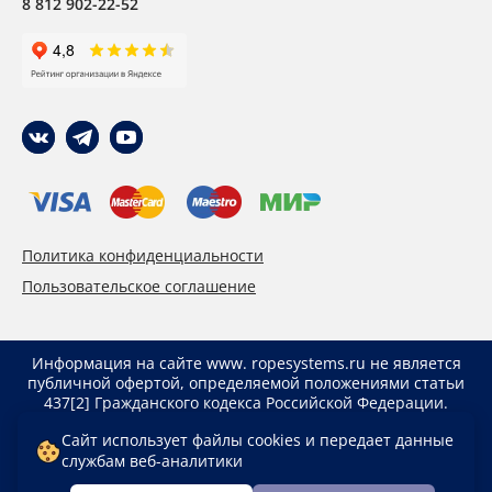
8 812 902-22-52
Политика конфиденциальности
Пользовательское соглашение
Информация на сайте www. ropesystems.ru не является
публичной офертой, определяемой положениями статьи
437[2] Гражданского кодекса Российской Федерации.
Указанные цены действуют только при оформлении
Сайт использует файлы cookies и передает данные
заказа через интернет-магазин www. ropesystems.ru.
службам веб-аналитики
Цены при оформлении заказа иным способом могут
отличаться от указанных на сайте.