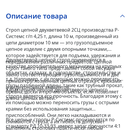
Описание товара
Строп цепной двухветвевой 2СЦ производства Р-
Системс г/п 4,25 т, длина 10 м, произведенный из
цепи диаметром 10 мм — это грузоподъемное
цепное изделие с двумя опорными точками,
которое задействуется для подъема, удержания и
Двухветвевой цепной строп применяется в
передвижения различных предметов. Цепной
качестве дополнительного механизма на крупных
строп такого типа представляет собой несущее
объектах, складах, в судоходстве, строительстве и
звено соответствующей грузоподъемности и две
т.д. Например, с их помощью можно передвигать
прямых круглозвенных цепных отрезка с крюками
грузы различной длины, такие как трубный прокат,
в виде концевых элементов.
Характерной чертой двухветвевого цепного
бревна, доски и прочие объекты, если позволяет
стропа является его прочность. Благодаря этому с
длина цепных ветвей.
их помощью можно переносить грузы с острыми
краями без использования защитных
приспособлений. Они легко накладываются и
Все цепные стропы Р-Системс производятся по
снимаются с груза, а их гибкость допускает
стандарту РД 10-33-93, имеют запас прочности 4:1
выполнять строповку практически любым