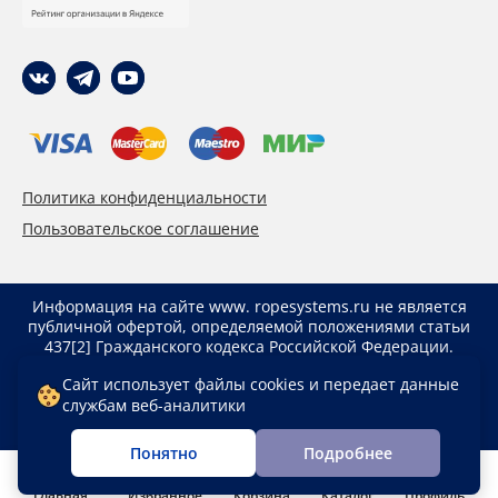
Политика конфиденциальности
Пользовательское соглашение
Информация на сайте www. ropesystems.ru не является
публичной офертой, определяемой положениями статьи
437[2] Гражданского кодекса Российской Федерации.
Указанные цены действуют только при оформлении
Сайт использует файлы cookies и передает данные
заказа через интернет-магазин www. ropesystems.ru.
службам веб-аналитики
Цены при оформлении заказа иным способом могут
отличаться от указанных на сайте.
Понятно
Подробнее
Главная
Избранное
Корзина
Каталог
Профиль