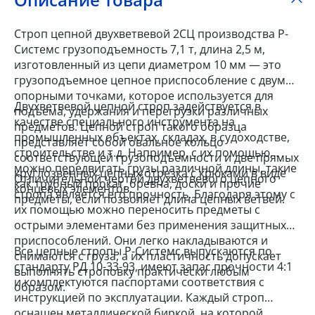
Строп цепной двухветвевой 2СЦ производства Р-
Системс грузоподъемность 7,1 т, длина 2,5 м,
изготовленный из цепи диаметром 10 мм — это
грузоподъемное цепное приспособление с двумя
опорными точками, которое используется для
Двухветвевой цепной строп задействуется в
подъема, удержания и перегрузки различных
качестве специального инструмента на
предметов. Цепной строп такого образца
промышленных объектах, складах, в судоходстве,
представляет собой овальное кольцо
строительстве и т.д. Например, с их помощью
соответствующей грузоподъемности и две прямых
можно передвигать грузы различной длины, такие
круглозвенных цепных отрезка с крюками в виде
Отличительной чертой двухветвевого цепного
как трубный прокат, бревна, доски и прочие
концевых элементов.
стропа является его прочность. Благодаря этому с
предметы, если позволяет длина цепных ветвей.
их помощью можно переносить предметы с
острыми элементами без применения защитных
приспособлений. Они легко накладываются и
Все цепные стропы Р-Системс выпускаются по
снимаются с груза, а их пластичность допускает
стандарту РД 10-33-93, имеют запас прочности 4:1
выполнять строповку практически любым
и комплектуются паспортами соответствия с
образом.
инструкцией по эксплуатации. Каждый строп
оснащен металлической биркой, на которой