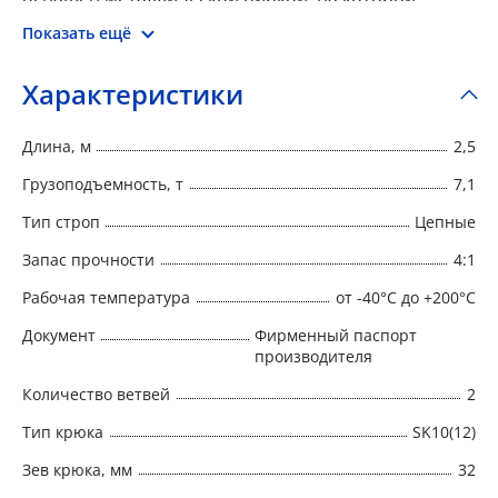
указан номер, тип, грузоподъемность, длина, запас
Показать ещё
прочности, дата производства и наименование
производителя.
Характеристики
Длина, м
2,5
Грузоподъемность, т
7,1
Тип строп
Цепные
Запас прочности
4:1
Рабочая температура
от -40°C до +200°C
Документ
Фирменный паспорт
производителя
Количество ветвей
2
Тип крюка
SK10(12)
Зев крюка, мм
32