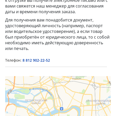
к отгрузке вы получите электронное письмо или с
вами свяжется наш менеджер для согласования
даты и времени получения заказа.
Для получения вам понадобится документ,
удостоверяющий личность (например, паспорт
или водительское удостоверение), а если товар
был приобретён от юридического лица, то с собой
×
необходимо иметь действующую доверенность
или печать.
Popup Title
Телефон:
8 812 902-22-52
Popup Content