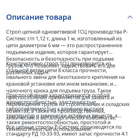
Описание товара
Строп цепной одноветвевой 1СЦ производства Р-
Системс г/п 1,12 т, длина 1 м, изготовленный из
цепи диаметром 6 мм — это распространенное
подъемное изделие, которое гарантирует
безопасность и безотказность при подъеме
Конструктивно строп 1СЦ производится из
грузов, что позволяет задействовать его для
стальной ветви цепи 8 класса прочности,
различных задач.
овального звена для безотказного крепления на
крановой установке или ином механизме, и
чалочного крюка для подъема груза. Такое
Приспособления характеризуются особой
приспособление применяется для захвата и
жизнеспособностью, эластичностью,
перемещения грузов на строительных и складских
сопротивляемостью к влиянию высоких
объектах, а также на производственных,
температур и химически активных веществ, а
химических и металлургических комбинатах.
также ремонтоспособностью, простотой и
Все цепные стропы Р-Системс производятся по
технологичностью использования.
стандарту РД 10-33-93, имеют запас прочности 4:1