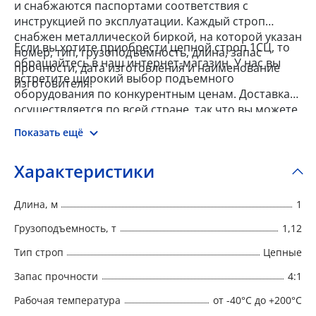
и снабжаются паспортами соответствия с
инструкцией по эксплуатации. Каждый строп
снабжен металлической биркой, на которой указан
Если вы хотите приобрести цепной строп 1СЦ, то
номер, тип, грузоподъемность, длина, запас
обращайтесь в наш интернет-магазин. У нас вы
прочности, дата изготовления и наименование
встретите широкий выбор подъемного
изготовителя.
оборудования по конкурентным ценам. Доставка
осуществляется по всей стране, так что вы можете
заказать товар из любого города.
Показать ещё
Характеристики
Длина, м
1
Грузоподъемность, т
1,12
Тип строп
Цепные
Запас прочности
4:1
Рабочая температура
от -40°C до +200°C