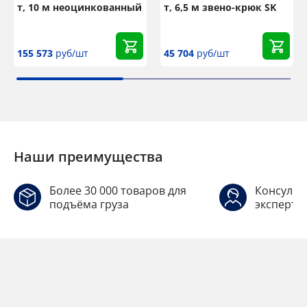
т, 10 м неоцинкованный
т, 6,5 м звено-крюк SK
155 573
руб/шт
45 704
руб/шт
Наши преимущества
Более 30 000 товаров для
Консульт
подъёма груза
эксперто