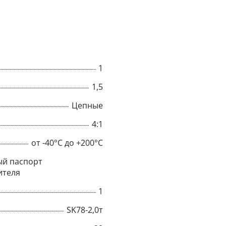
1
1,5
Цепные
4:1
от -40°C до +200°C
й паспорт
×
ителя
1
Popup
SK78-2,0т