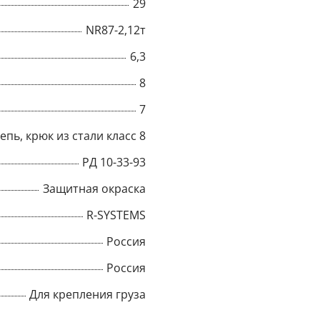
29
Title
NR87-2,12т
6,3
8
Popup Content
7
епь, крюк из стали класс 8
РД 10-33-93
Защитная окраска
R-SYSTEMS
Россия
Россия
Для крепления груза