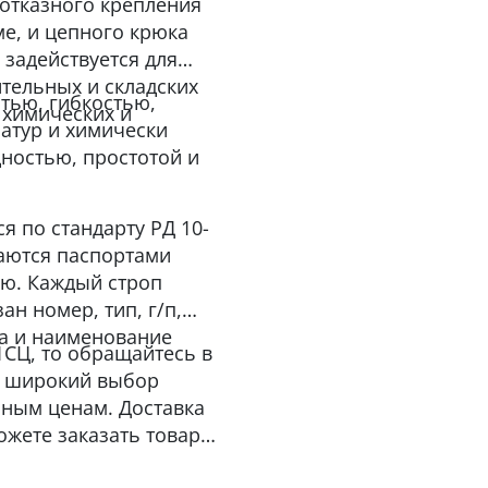
зотказного крепления
е, и цепного крюка
 задействуется для
тельных и складских
тью, гибкостью,
 химических и
атур и химически
ностью, простотой и
я по стандарту РД 10-
жаются паспортами
ию. Каждый строп
ан номер, тип, г/п,
ва и наименование
1СЦ, то обращайтесь в
те широкий выбор
ным ценам. Доставка
ожете заказать товар