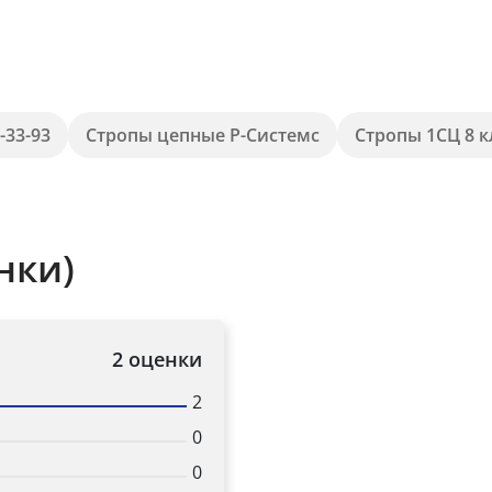
-33-93
Стропы цепные Р-Системс
Стропы 1СЦ 8 к
нки)
2 оценки
2
0
0