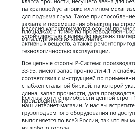
класса прочности, несущего звена для бе
на крановой установке или ином механизм
для подъема груза. Такое приспособление
захвата и перемещения объектов на строи
Изделия характеризуются особой прочнос
площадках, а также на производственных,
устойчивостью к влиянию высоких темпер
металлургических комбинатах.
активных веществ, а также ремонтопригод
технологичностью эксплуатации.
Все цепные стропы Р-Системс производятс
33-93, имеют запас прочности 4:1 и снаб
соответствия с инструкцией по применен
снабжен стальной биркой, на которой указ
длина, запас прочности, дата производст
Если вы хотите приобрести цепной строп 
производителя.
наш интернет-магазин. У нас вы встрети
грузоподъемного оборудования по доступ
выполняется по всей России, так что вы м
из любого города.