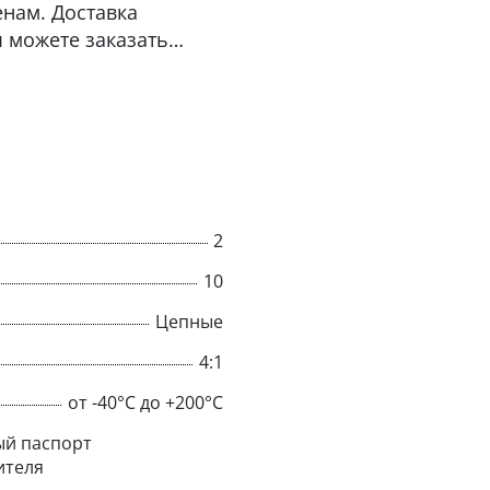
нам. Доставка
ы можете заказать
2
10
Цепные
4:1
×
от -40°C до +200°C
Popup
й паспорт
ителя