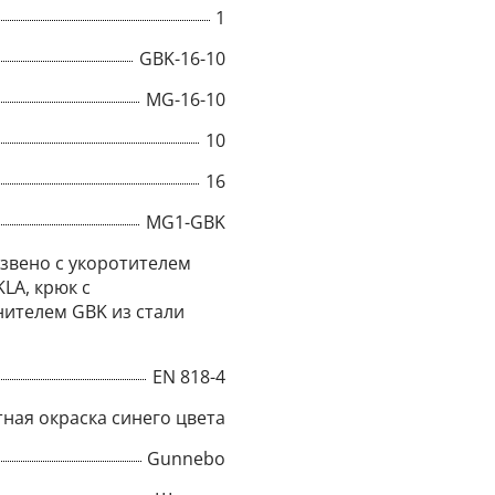
1
Title
GBK-16-10
MG-16-10
10
Popup Content
16
MG1-GBK
звено с укоротителем
KLA, крюк с
ителем GBK из стали
EN 818-4
ная окраска синего цвета
Gunnebo