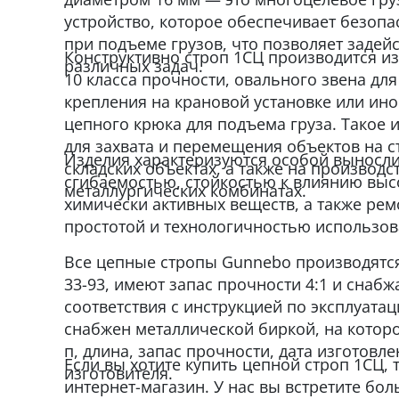
устройство, которое обеспечивает безопа
при подъеме грузов, что позволяет задейс
Конструктивно строп 1СЦ производится из
различных задач.
10 класса прочности, овального звена для
крепления на крановой установке или ин
цепного крюка для подъема груза. Такое 
для захвата и перемещения объектов на 
Изделия характеризуются особой выносл
складских объектах, а также на производс
сгибаемостью, стойкостью к влиянию выс
металлургических комбинатах.
химически активных веществ, а также ре
простотой и технологичностью использов
Все цепные стропы Gunnebo производятся 
33-93, имеют запас прочности 4:1 и снаб
соответствия с инструкцией по эксплуата
снабжен металлической биркой, на которой
п, длина, запас прочности, дата изготовл
Если вы хотите купить цепной строп 1СЦ,
изготовителя.
интернет-магазин. У нас вы встретите бо