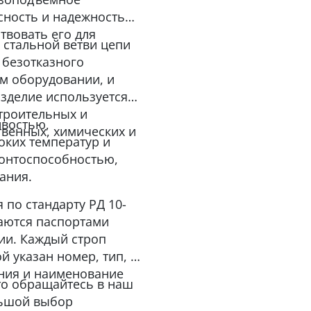
сность и надежность
твовать его для
 стальной ветви цепи
 безотказного
ом оборудовании, и
изделие используется
строительных и
ивостью,
твенных, химических и
оких температур и
монтоспособностью,
ания.
по стандарту РД 10-
жаются паспортами
ции. Каждый строп
 указан номер, тип, г/
ения и наименование
 то обращайтесь в наш
льшой выбор