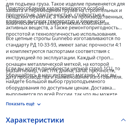
для подъема груза. Такое изделие применяется для
Приспособления характеризуются особой
захвата и перемещения грузов на строительных и
прочностью, эластичностью, стойкостью к
складских объектах, а также на производственных,
влиянию высоких температур и химически
химических и металлургических комбинатах.
активных веществ, а также ремонтопригодностью,
простотой и технологичностью использования.
Все цепные стропы Gunnebo изготавливаются по
стандарту РД 10-33-93, имеют запас прочности 4:1
и комплектуются паспортами соответствия с
инструкцией по эксплуатации. Каждый строп
оснащен металлической меткой, на которой
Если вы хотите приобрести цепной строп 1СЦ, то
указан номер, тип, г/п, длина, запас прочности,
обращайтесь в наш интернет-магазин. У нас вы
дата производства и наименование изготовителя.
найдете большой выбор грузоподъемного
оборудования по доступным ценам. Доставка
выполняется по всей России, так что вы можете
заказать товар из любого города.
Показать ещё
Характеристики