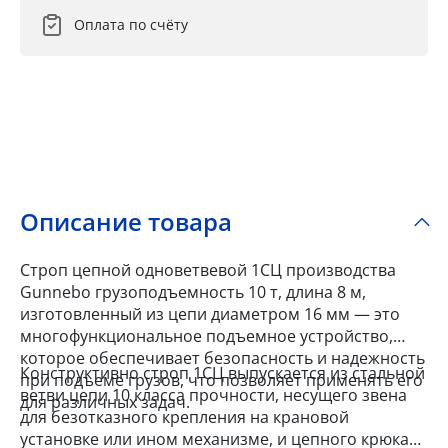
Оплата по счёту
Описание товара
Строп цепной одноветвевой 1СЦ производства
Gunnebo грузоподъемность 10 т, длина 8 м,
изготовленный из цепи диаметром 16 мм — это
многофункциональное подъемное устройство,
которое обеспечивает безопасность и надежность
Конструктивно строп 1СЦ выпускается из стальной
при подъеме грузов, что позволяет применять его
ветви цепи 10 класса прочности, несущего звена
для различных задач.
для безотказного крепления на крановой
установке или ином механизме, и цепного крюка