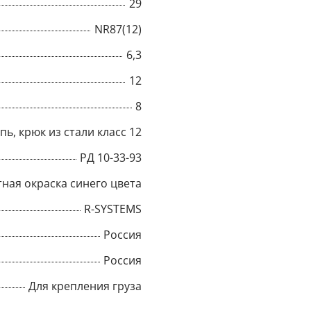
29
Title
NR87(12)
6,3
12
Popup Content
8
пь, крюк из стали класс 12
РД 10-33-93
ная окраска синего цвета
R-SYSTEMS
Россия
Россия
Для крепления груза