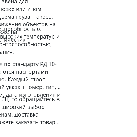
 звена для
ановке или ином
ъема груза. Такое
вижения объектов на
еспособностью,
кже на
 высоких температур и
ргических
монтоспособностью,
ания.
 по стандарту РД 10-
жаются паспортами
ию. Каждый строп
й указан номер, тип,
и, дата изготовления и
1СЦ, то обращайтесь в
те широкий выбор
нам. Доставка
ожете заказать товар