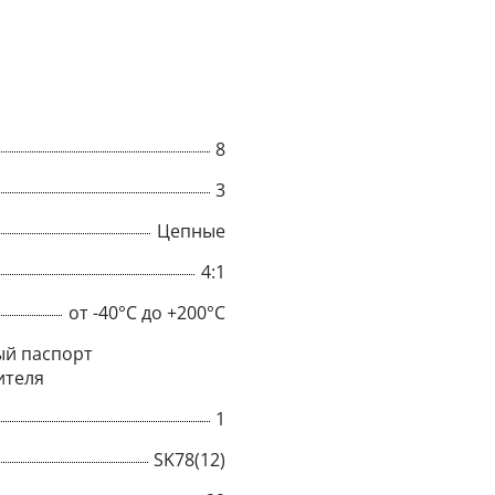
8
3
Цепные
4:1
от -40°C до +200°C
й паспорт
×
ителя
1
Popup
SK78(12)