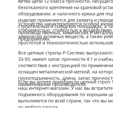
ветви цепи 12 класса прочности, несущего
безотказного крепления на крановой уст
оборудовании, и чалочного крюка для под
изделие применяется для захвата и перед
Устройства характеризуются особой жизн
строительных и складских площадках, а та
сгибаемостью, стойкостью к воздействию
производственных, химических и металлу
химически активных веществ, а также ре
предприятиях.
простотой и технологичностью использов
Все цепные стропы Р-Системс выпускаются
33-93, имеют запас прочности 4:1 и снаб
соответствия с инструкцией по применен
оснащен металлической меткой, на которо
грузоподъемность, длина, запас прочност
Если вы хотите приобрести цепной строп 
наименование производителя.
наш интернет-магазин. У нас вы встрети
подъемного оборудования по хорошим це
выполняется по всей стране, так что вы м
из любого города.