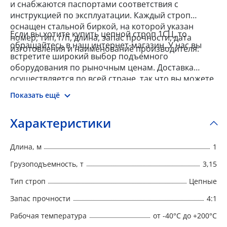
и снабжаются паспортами соответствия с
инструкцией по эксплуатации. Каждый строп
оснащен стальной биркой, на которой указан
Если вы хотите купить цепной строп 1СЦ, то
номер, тип, г/п, длина, запас прочности, дата
обращайтесь в наш интернет-магазин. У нас вы
изготовления и наименование производителя.
встретите широкий выбор подъемного
оборудования по рыночным ценам. Доставка
осуществляется по всей стране, так что вы можете
заказать товар из любого города.
Показать ещё
Характеристики
Длина, м
1
Грузоподъемность, т
3,15
Тип строп
Цепные
Запас прочности
4:1
Рабочая температура
от -40°C до +200°C