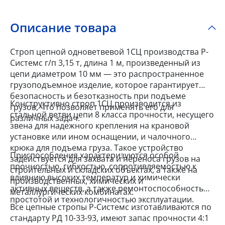
Описание товара
Строп цепной одноветвевой 1СЦ производства Р-
Системс г/п 3,15 т, длина 1 м, произведенный из
цепи диаметром 10 мм — это распространенное
грузоподъемное изделие, которое гарантирует
безопасность и безотказность при подъеме
Конструктивно строп 1СЦ производится из
грузов, что позволяет применять его для
стальной ветви цепи 8 класса прочности, несущего
различных задач.
звена для надежного крепления на крановой
установке или ином оснащении, и чалочного
крюка для подъема груза. Такое устройство
Приспособления характеризуются особой
задействуется для захвата и переноса грузов на
прочностью, гибкостью, сопротивляемостью к
строительных и складских объектах, а также на
влиянию высоких температур и химически
производственных, химических и
активных веществ, а также ремонтоспособностью,
металлургических комбинатах.
простотой и технологичностью эксплуатации.
Все цепные стропы Р-Системс изготавливаются по
стандарту РД 10-33-93, имеют запас прочности 4:1