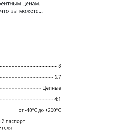
рентным ценам.
 что вы можете
8
6,7
Цепные
4:1
×
от -40°C до +200°C
Popup
й паспорт
ителя