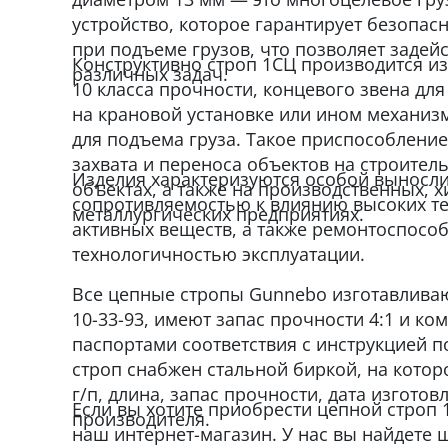
устройство, которое гарантирует безопасн
при подъеме грузов, что позволяет задейс
Конструктивно строп 1СЦ производится из
различных задач.
10 класса прочности, концевого звена дл
на крановой установке или ином механизм
для подъема груза. Такое приспособление
захвата и переноса объектов на строител
Изделия характеризуются особой выносли
объектах, а также на производственных, 
сопротивляемостью к влиянию высоких т
металлургических предприятиях.
активных веществ, а также ремонтоспособ
технологичностью эксплуатации.
Все цепные стропы Gunnebo изготавливаю
10-33-93, имеют запас прочности 4:1 и ко
паспортами соответствия с инструкцией 
строп снабжен стальной биркой, на которо
г/п, длина, запас прочности, дата изгото
Если вы хотите приобрести цепной строп 
производителя.
наш интернет-магазин. У нас вы найдете