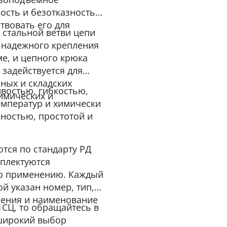
ость и безотказность
твовать его для
 стальной ветви цепи
я надежного крепления
е, и цепного крюка
 задействуется для
ьных и складских
востью, гибкостью,
химических и
емператур и химически
ностью, простотой и
тся по стандарту РД
мплектуются
по применению. Каждый
й указан номер, тип,
вления и наименование
1СЦ, то обращайтесь в
 широкий выбор