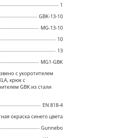
1
Title
GBK-13-10
MG-13-10
10
Popup Content
13
MG1-GBK
звено с укоротителем
KLA, крюк с
ителем GBK из стали
EN 818-4
ная окраска синего цвета
Gunnebo