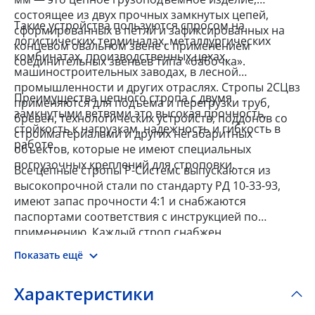
состоящее из двух прочных замкнутых цепей,
Такие устройства пользуются спросом на
сформированных в петли и зафиксированных на
логистических терминалах, металлургических
концевом овальном звене с применением
комбинатах, производственных цехах,
соединительных звеньев типа «бабочка».
машиностроительных заводах, в лесной
промышленности и других отраслях. Стропы 2СЦвз
Преимущества цепного стропа с двумя
применяются для подъема и перегрузки труб,
замкнутыми ветвями это высокая прочность,
бревен, технологических устройств, поддонов со
стойкость к нагрузкам, надежность и гибкость в
стройматериалами и других негабаритных
работе.
объектов, которые не имеют специальных
погрузочных креплений для строповки.
Все цепные стропы Р-Системс выпускаются из
высокопрочной стали по стандарту РД 10-33-93,
имеют запас прочности 4:1 и снабжаются
паспортами соответствия с инструкцией по
применению. Каждый строп снабжен
металлической биркой, на которой указан номер,
Показать ещё
тип, г/п, длина, запас прочности, дата
производства и наименование изготовителя.
Характеристики