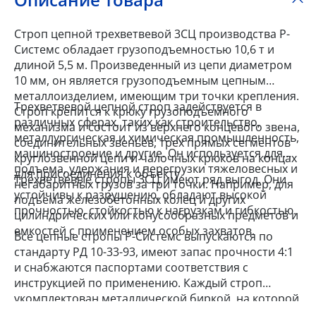
Строп цепной трехветвевой 3СЦ производства Р-
Системс обладает грузоподъемностью 10,6 т и
длиной 5,5 м. Произведенный из цепи диаметром
10 мм, он является грузоподъемным цепным
металлоизделием, имеющим три точки крепления.
Трехветвевой цепной строп задействуется в
Строп крепится к крюку грузоподъемного
различных сферах, таких как строительство,
механизма и состоит из верхнего концевого звена,
металлургическая и химическая промышленность,
соединительных звеньев, трех прямых сегментов
машиностроение и другие. Он используется для
круглозвенной цепи и чалочных крюков на концах
подъема, удержания и перегрузки тяжеловесных и
для присоединения к объекту.
Трехветвевые стропы 3СЦ имеют ряд выгод. Они
негабаритных грузов за три точки. Например, для
устойчивы к разрушению, обладают высокой
подъема железобетонных колец и других
прочностью, стойкостью к нагрузкам и гибкостью.
цилиндрических или конусообразных предметов и
емкостей с применением особых захватов.
Все цепные стропы Р-Системс выпускаются по
стандарту РД 10-33-93, имеют запас прочности 4:1
и снабжаются паспортами соответствия с
инструкцией по применению. Каждый строп
укомплектован металлической биркой, на которой
указан номер, тип, грузоподъемность, длина, запас