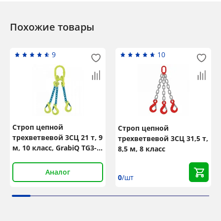
Похожие товары
9
10
Строп цепной
Строп цепной
трехветвевой 3СЦ 21 т, 9
трехветвевой 3СЦ 31,5 т,
м, 10 класс, GrabiQ TG3-
8,5 м, 8 класс
EGKN
Аналог
0
/шт