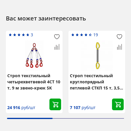
Вас может заинтересовать
3
19
Строп текстильный
Строп текстильный
четырехветвевой 4СТ 10
круглопрядный
т, 9 м звено-крюк SK
петлевой СТКП 15 т, 3,5
м
24 916
руб/шт
7 107
руб/шт