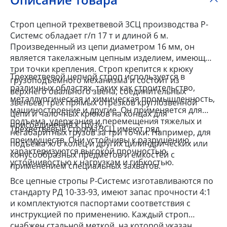
Строп цепной трехветвевой 3СЦ производства Р-
Системс обладает г/п 17 т и длиной 6 м.
Произведенный из цепи диаметром 16 мм, он
является такелажным цепным изделием, имеющим
три точки крепления. Строп крепится к крюку
Трехветвевой цепной строп используется в
грузоподъемного механизма и состоит из
различных областях, таких как строительство,
верхнего овального звена, соединительных
металлургическая и химическая промышленность,
звеньев, трех прямых отрезков круглозвенной
машиностроение и другие. Он применяется для
цепи и чалочных крюков на концах для
подъема, удержания и перемещения тяжелых и
присоединения к грузу.
Трехветвевые стропы 3СЦ имеют ряд
негабаритных грузов за три точки. Например, для
преимуществ. Они устойчивы к разрушению,
подъема ж/б колец и других цилиндрических или
характеризуются высокой прочностью,
конусообразных предметов и емкостей с
устойчивостью к нагрузкам и гибкостью.
применением специальных захватов.
Все цепные стропы Р-Системс изготавливаются по
стандарту РД 10-33-93, имеют запас прочности 4:1
и комплектуются паспортами соответствия с
инструкцией по применению. Каждый строп
снабжен стальной меткой, на которой указан