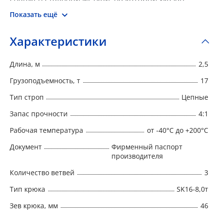
номер, тип, г/п, длина, запас прочности, дата
Показать ещё
изготовления и наименование изготовителя.
Характеристики
Длина, м
2,5
Грузоподъемность, т
17
Тип строп
Цепные
Запас прочности
4:1
Рабочая температура
от -40°C до +200°C
Документ
Фирменный паспорт
производителя
Количество ветвей
3
Тип крюка
SK16-8,0т
Зев крюка, мм
46