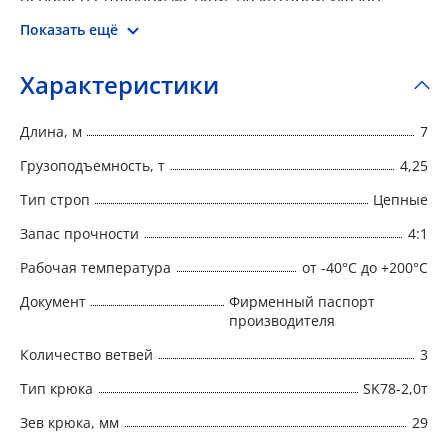
номер, тип, г/п, длина, запас прочности, дата
Показать ещё
производства и наименование производителя.
Характеристики
Длина, м
7
Грузоподъемность, т
4,25
Тип строп
Цепные
Запас прочности
4:1
Рабочая температура
от -40°C до +200°C
Документ
Фирменный паспорт
производителя
Количество ветвей
3
Тип крюка
SK78-2,0т
Зев крюка, мм
29