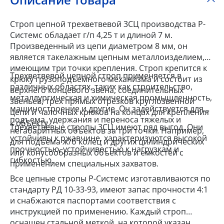
Строп цепной трехветвевой 3СЦ производства Р-
Системс обладает г/п 4,25 т и длиной 7 м.
Произведенный из цепи диаметром 8 мм, он
является такелажным цепным металлоизделием,
имеющим три точки крепления. Строп крепится к
Трехветвевой цепной строп применяется в
крюку грузоподъемного механизма и состоит из
различных областях, таких как строительство,
верхнего концевого звена, соединительных
металлургическая и химическая промышленность,
звеньев, трех прямых отрезков круглозвенной
машиностроение и другие. Он задействуется для
цепи и чалочных крюков на концах для крепления
подъема, удержания и переноса тяжелых и
к объекту.
Трехветвевые стропы 3СЦ имеют ряд выгод. Они
негабаритных объектов за три точки. Например,
устойчивы к ржавчине, характеризуются высокой
для подъема ж/б колец и других цилиндрических
прочностью, устойчивостью к нагрузкам и
или конусообразных объектов и емкостей с
гибкостью.
применением специальных захватов.
Все цепные стропы Р-Системс изготавливаются по
стандарту РД 10-33-93, имеют запас прочности 4:1
и снабжаются паспортами соответствия с
инструкцией по применению. Каждый строп
оснащен стальной меткой, на которой указан