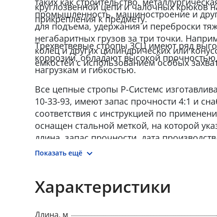
таких как строительство, металлургическа
круглозвенной цепи и чалочных крюков н
промышленность, машиностроение и друг
прикрепления к предмету.
для подъема, удержания и переброски тя
негабаритных грузов за три точки. Напри
Трехветвевые стропы 3СЦ имеют ряд выго
колец и других цилиндрических или кону
коррозии, обладают высокой прочностью,
емкостей с использованием особых захва
нагрузкам и гибкостью.
Все цепные стропы Р-Системс изготавлива
10-33-93, имеют запас прочности 4:1 и с
соответствия с инструкцией по применен
оснащен стальной меткой, на которой указ
длина, запас прочности, дата производст
изготовителя.
Показать ещё
Характеристики
Длина, м