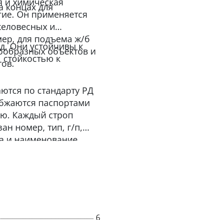
я и химическая
а концах для
ие. Он применяется
желовесных и
мер, для подъема ж/б
д. Они устойчивы к
сообразных объектов и
 стойкостью к
тов.
ются по стандарту РД
набжаются паспортами
ию. Каждый строп
ан номер, тип, г/п,
ва и наименование
6