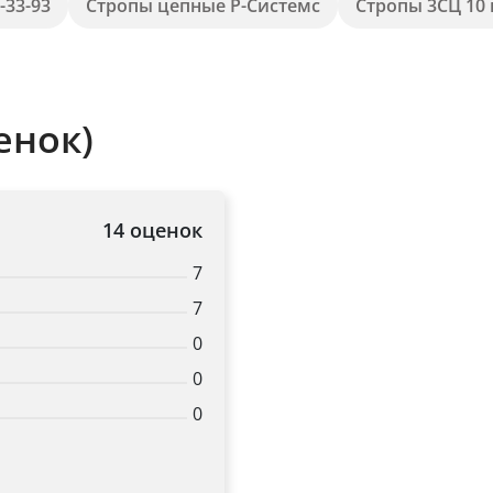
-33-93
Стропы цепные Р-Системс
Стропы 3СЦ 10 
енок)
14 оценок
7
7
0
0
0