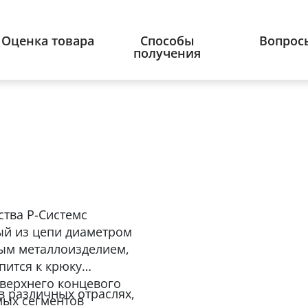
Оценка товара
Способы
Вопрос
получения
ства Р-Системс
ный из цепи диаметром
ым металлоизделием,
пится к крюку
 верхнего концевого
в различных отраслях,
мых сегментов