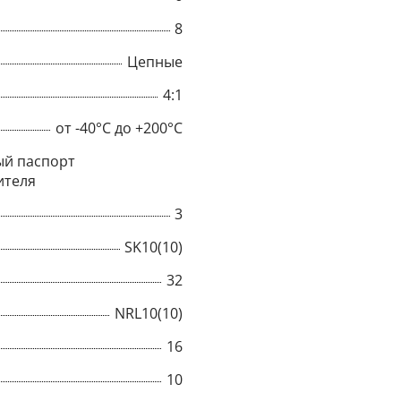
8
Цепные
4:1
от -40°C до +200°C
й паспорт
ителя
3
SK10(10)
32
×
NRL10(10)
16
Popup
10