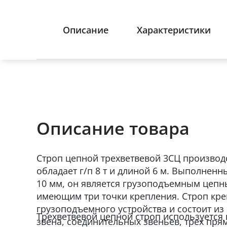
Описание
Характеристики
Описание товара
Строп цепной трехветвевой 3СЦ производ
обладает г/п 8 т и длиной 6 м. Выполнен
10 мм, он является грузоподъемным цепн
имеющим три точки крепления. Строп кре
грузоподъемного устройства и состоит из
Трехветвевой цепной строп используется 
звена, соединительных звеньев, трех пря