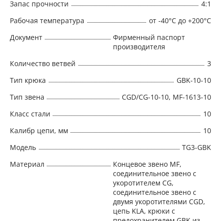
Запас прочности
4:1
Рабочая температура
от -40°C до +200°C
Документ
Фирменный паспорт
производителя
Количество ветвей
3
Тип крюка
GBK-10-10
Тип звена
CGD/CG-10-10, MF-1613-10
Класс стали
10
Калибр цепи, мм
10
Модель
TG3-GBK
Материал
Концевое звено MF,
соединительное звено с
укоротителем CG,
соединительное звено с
двумя укоротителями CGD,
цепь KLA, крюки с
предохранителем GBK из