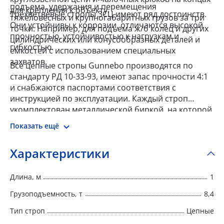
подъема, удержания и перемещения
для крепления к объекту.
Трехветвевые стропы 3СЦ имеют ряд достоинств.
тяжеловесных и крупногабаритных грузов за три
Они устойчивы к коррозии, отличаются высокой
точки. Например, для подъема ж/б колец и других
прочностью, устойчивостью к нагрузкам и
цилиндрических или конусообразных деталей и
гибкостью.
емкостей с использованием специальных
захватов.
Все цепные стропы Gunnebo производятся по
стандарту РД 10-33-93, имеют запас прочности 4:1
и снабжаются паспортами соответствия с
инструкцией по эксплуатации. Каждый строп
укомплектован металлической биркой, на которой
указан номер, тип, г/п, длина, запас прочности,
Показать ещё
дата изготовления и наименование изготовителя.
Характеристики
Длина, м
1
Грузоподъемность, т
8,4
Тип строп
Цепные