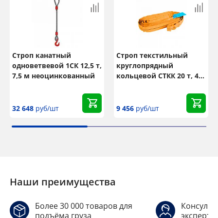
Строп канатный
Строп текстильный
одноветвевой 1СК 12,5 т,
круглопрядный
7,5 м неоцинкованный
кольцевой СТКК 20 т, 4
м
32 648
руб/шт
9 456
руб/шт
Наши преимущества
Более 30 000 товаров для
Консульт
подъёма груза
эксперто