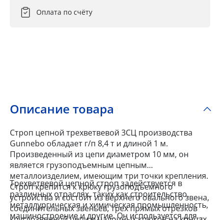
Оплата по счёту
Описание товара
Строп цепной трехветвевой 3СЦ производства
Gunnebo обладает г/п 8,4 т и длиной 1 м.
Произведенный из цепи диаметром 10 мм, он
является грузоподъемным цепным
металлоизделием, имеющим три точки крепления.
Трехветвевой цепной строп задействуется в
Строп крепится к крюку грузоподъемного
различных отраслях, таких как строительство,
устройства и состоит из верхнего овального звена,
металлургическая и химическая промышленность,
соединительных звеньев, трех прямых отрезков
машиностроение и другие. Он используется для
круглозвенной цепи и чалочных крюков на концах