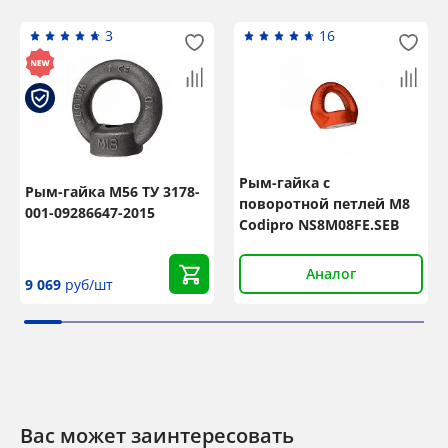
3
16
Рым-гайка с
Рым-гайка М56 ТУ 3178-
поворотной петлей М8
001-09286647-2015
Codipro NS8M08FE.SEB
Аналог
9 069
руб/шт
Вас может заинтересовать