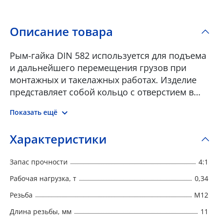
Описание товара
Рым-гайка DIN 582 используется для подъема
и дальнейшего перемещения грузов при
монтажных и такелажных работах. Изделие
представляет собой кольцо с отверстием в
нижней части для накручивания на
Показать ещё
резьбовой стержень опорной конструкции.
Рым-гайка навинчивается на резьбу болта. В
Характеристики
проушину продевается грузоподъемное
изделие – трос, цепь, соединительная скоба –
Запас прочности
4:1
для дальнейшего подъема и перемещения
груза. Рым-гайки по DIN 582 широко
Рабочая нагрузка, т
0,34
используются в промышленности для
Резьба
M12
транспортировки, растяжки и подвешивания
Длина резьбы, мм
11
грузов