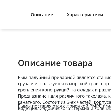
Описание
Характеристики
Описание товара
Рым палубный приварной является стац
груза и используется в морской транспорт
крепления конструкций на складах и разл
Предназначен для различного такелажа, ка
канатного. Состоит из 3-ех частей: корпус
Рымы поставляются с приемкой РМРС и/и
виде циллиндрического стержня и кольца.