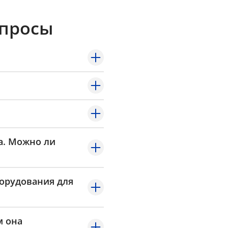
опросы
а. Можно ли
борудования для
м она