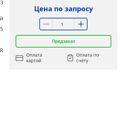
83
Цена по запросу
й
75
Предзаказ
LR
Оплата
Оплата по
картой
счёту