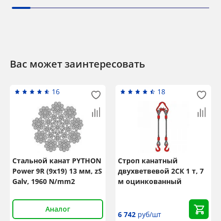
Вас может заинтересовать
16
18
Стальной канат PYTHON
Строп канатный
Power 9R (9x19) 13 мм, zS
двухветвевой 2СК 1 т, 7
Galv, 1960 N/mm2
м оцинкованный
Аналог
6 742
руб/шт