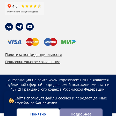
Политика конфиденциальности
Пользовательское соглашение
Информация на сайте www. ropesystems.ru не является
публичной офертой, определяемой положениями статьи
437[2] Гражданского кодекса Российской Федерации.
Указанные цены действуют только при оформлении
Сайт использует файлы cookies и передает данные
заказа через интернет-магазин www. ropesystems.ru.
службам веб-аналитики
Цены при оформлении заказа иным способом могут
отличаться от указанных на сайте.
Понятно
Подробнее