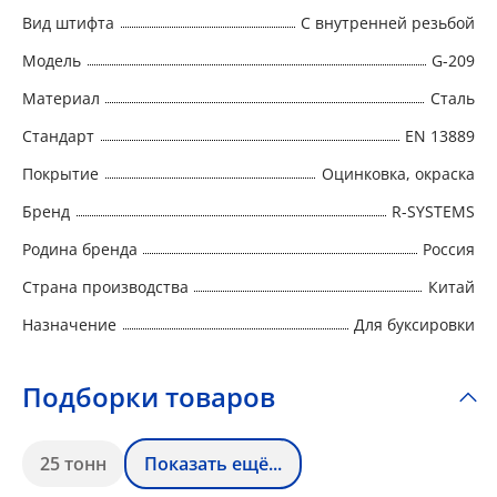
Покрытие скобы – горячее цинкование
Вид штифта
С внутренней резьбой
Модель
G-209
Материал
Сталь
Стандарт
EN 13889
Покрытие
Оцинковка, окраска
Бренд
R-SYSTEMS
Родина бренда
Россия
Страна производства
Китай
Назначение
Для буксировки
Подборки товаров
25 тонн
Показать ещё...