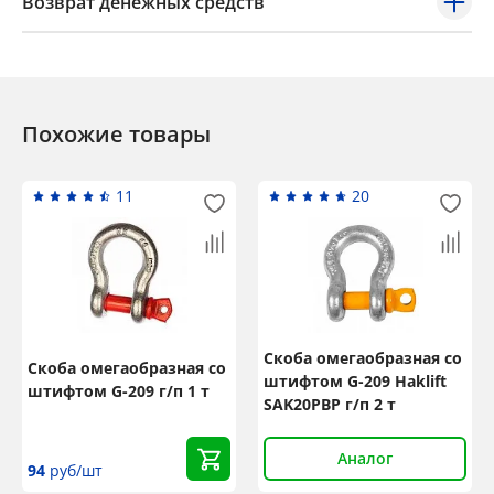
Возврат денежных средств
Похожие товары
11
20
Скоба омегаобразная со
Скоба омегаобразная со
штифтом G-209 Haklift
штифтом G-209 г/п 1 т
SAK20PBP г/п 2 т
Аналог
94
руб/шт