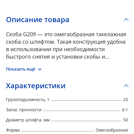
Описание товара
Скоба G209 — это омегаобразная такелажная
скоба со штифтом. Такая конструкция удобна
в использовании при необходимости
быстрого снятия и установки скобы и
предназначена для нерегулярного
Показать ещё
использования. Омегообразная скоба G209
используется в качестве соединительного
Характеристики
элемента канатных и цепных изделий между
собой, а также для их крепления к
Грузоподъемность, т
25
поверхностям или конструктивным
элементам. Такелажная скоба покрыта слоем
Запас прочности
6:1
оцинковки для предотвращения коррозии и
Диаметр штифта, мм
50
преждевременного разрушения • Не
Форма
Омегаобразная
подвергать термической обработке •