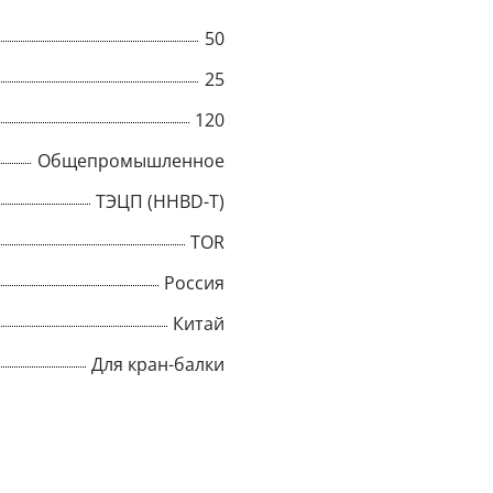
50
Title
25
120
Popup Content
Общепромышленное
ТЭЦП (HHBD-T)
TOR
Россия
Китай
Для кран-балки