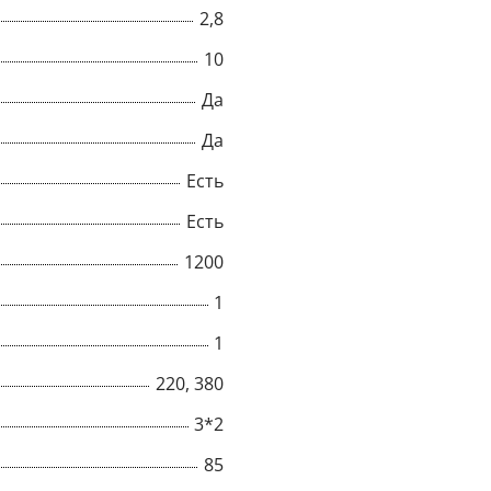
2,8
10
Да
Да
Есть
Есть
1200
1
1
×
220, 380
3*2
Popup
85