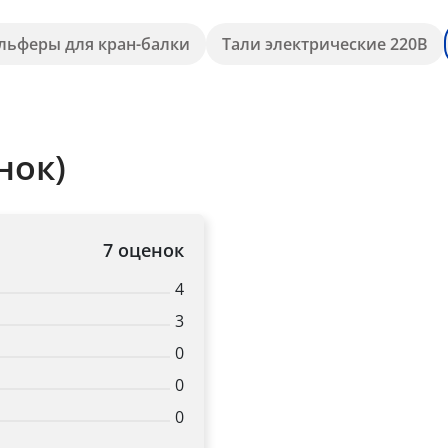
льферы для кран-балки
Тали электрические 220В
нок)
7 оценок
4
3
0
0
0