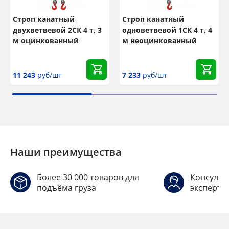
Строп канатный
Строп канатный
двухветвевой 2СК 4 т, 3
одноветвевой 1СК 4 т, 4
м оцинкованный
м неоцинкованный
11 243
руб/шт
7 233
руб/шт
Наши преимущества
Более 30 000 товаров для
Консульт
подъёма груза
эксперто