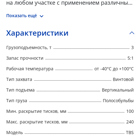
на любом участке с применением различных
профилей • В момент нагрузки захват
Показать ещё
автоматически фиксируется • Конец
винтового штыря оснащен подвижным
Характеристики
кулачком, обеспечивающий крепкую силу
зажима на детали или конструкции • Легкая
Грузоподъемность, т
3
конструкция для удобного обращения •
Прочный качественный сварной корпус для
Запас прочности
5:1
тяжелых условий эксплуатации
Рабочая температура
от -40°C до +100°C
Тип захвата
Винтовой
Тип подъема
Вертикальный
Тип груза
Полособульбы
Мин. раскрытие тисков, мм
100
Макс. раскрытие тисков, мм
240
Модель
TBS