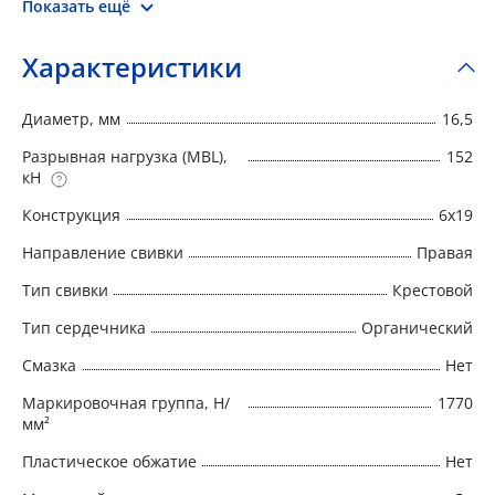
Показать ещё
барабанные лебедки, шахтные подъемники,
тралы, экскаваторы, судовые краны).
Характеристики
Большое распространение на рынке
грузоподъема канатов ГОСТ 2688-80
Диаметр, мм
16,5
обусловлено их относительно низкой
стоимостью, широким спектром применения
Разрывная нагрузка (MBL),
152
кН
и универсальностью конструкции
Конструкция
6x19
Направление свивки
Правая
Тип свивки
Крестовой
Тип сердечника
Органический
Смазка
Нет
Маркировочная группа, Н/
1770
мм²
Пластическое обжатие
Нет