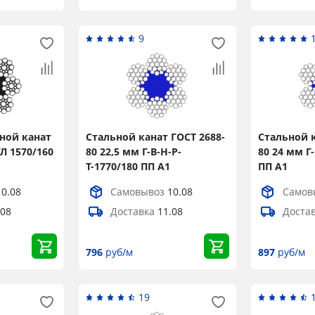
Title
9
Popup Content
ной канат
Стальной канат ГОСТ 2688-
Стальной к
Л 1570/160
80 22,5 мм Г-В-Н-Р-
80 24 мм Г-
Т-1770/180 ПП А1
ПП А1
10.08
Самовывоз
10.08
Самов
.08
Доставка
11.08
Доста
796
руб/м
897
руб/м
19