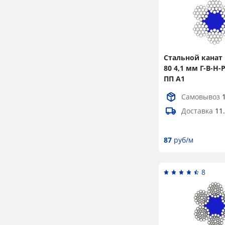
35,5
2
36,5
4
37
3
38
2
Стальной канат 
80 4,1 мм Г-В-Н-
39
3
ПП А1
39,5
4
Самовывоз
40
1
Доставка
11
41
3
87
руб/м
42
6
43
2
8
43,5
1
44,5
4
45
1