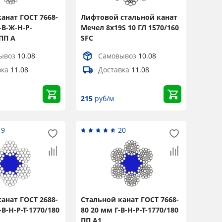
анат ГОСТ 7668-
Лифтовой стальной канат
-В-Ж-Н-Р-
Мечел 8x19S 10 ГЛ 1570/160
 ПП А
SFC
ывоз
10.08
Самовывоз
10.08
вка
11.08
Доставка
11.08
215
руб/м
19
20
анат ГОСТ 2688-
Стальной канат ГОСТ 7668-
-В-Н-Р-Т-1770/180
80 20 мм Г-В-Н-Р-Т-1770/180
ПП А1