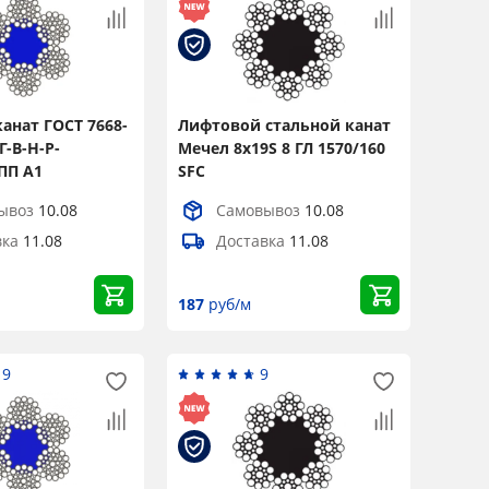
анат ГОСТ 7668-
Лифтовой стальной канат
Г-В-Н-Р-
Мечел 8x19S 8 ГЛ 1570/160
 ПП А1
SFC
ывоз
10.08
Самовывоз
10.08
вка
11.08
Доставка
11.08
187
руб/м
19
9