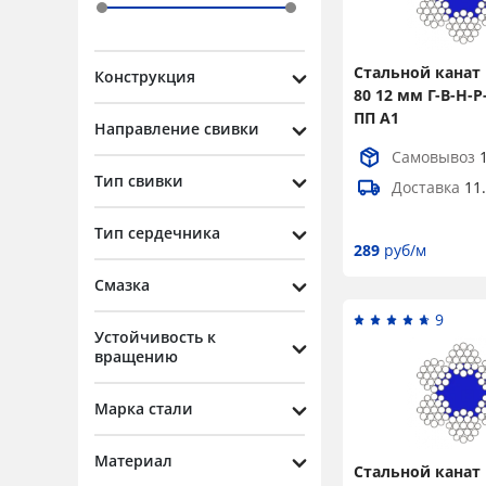
6,4
1
6,9
2
Стальной канат 
Конструкция
7,6
2
80 12 мм Г-В-Н-Р
ПП А1
Направление свивки
7,8
1
Самовывоз
8
2
Тип свивки
Доставка
11
8,1
2
Тип сердечника
8,3
2
289
руб/м
8,6
2
Смазка
8,8
9
1
Устойчивость к
вращению
9
2
9,1
2
Марка стали
9,6
2
Материал
9,7
Стальной канат 
2