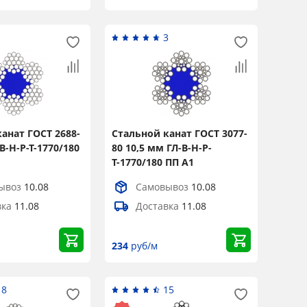
1
3
анат ГОСТ 2688-
Стальной канат ГОСТ 3077-
В-Н-Р-Т-1770/180
80 10,5 мм ГЛ-В-Н-Р-
Т-1770/180 ПП А1
ывоз
10.08
Самовывоз
10.08
вка
11.08
Доставка
11.08
234
руб/м
18
15