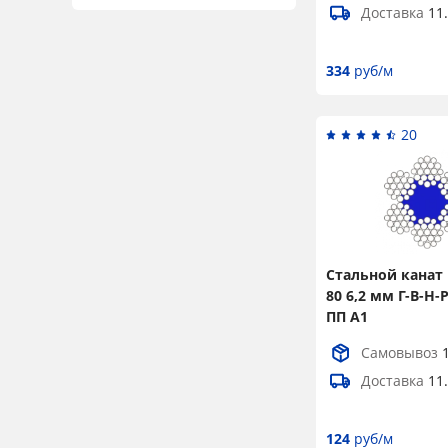
Доставка
11
18
4
19,5
5
334
руб/м
20
2
20,5
1
20
21
4
22
3
22,5
2
23
3
Стальной канат 
80 6,2 мм Г-В-Н-
23,5
2
ПП А1
24
2
Самовывоз
25
2
Доставка
11
25,5
5
124
руб/м
26,5