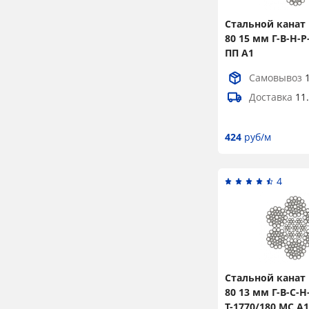
45,5
2
Стальной канат 
46
1
80 15 мм Г-В-Н-Р
ПП А1
46,5
2
Самовывоз
47,5
2
Доставка
11
48,5
2
49
2
424
руб/м
50,5
2
51
2
4
52
2
53,5
2
56
4
57
2
Стальной канат 
80 13 мм Г-В-С-Н
58,5
2
Т-1770/180 МС А1