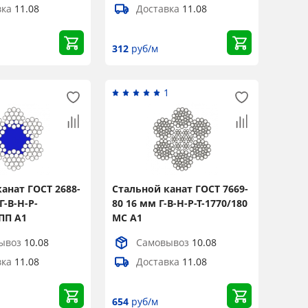
вка
11.08
Доставка
11.08
312
руб/м
1
1
анат ГОСТ 2688-
Стальной канат ГОСТ 7669-
Г-В-Н-Р-
80 16 мм Г-В-Н-Р-Т-1770/180
 ПП А1
МС А1
ывоз
10.08
Самовывоз
10.08
вка
11.08
Доставка
11.08
654
руб/м