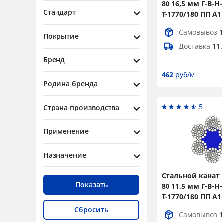
80 16,5 мм Г-В-Н-
10
2
Стандарт
Т-1770/180 ПП А1
10,5
3
Самовывоз
Покрытие
11
3
Доставка
11
Бренд
11,5
3
462
руб/м
12
5
Родина бренда
13
6
5
Страна производства
13,5
2
Применение
14
4
14,5
2
Назначение
15
6
Стальной канат 
16
3
Показать
80 11,5 мм Г-В-Н-
Т-1770/180 ПП А1
16,5
5
Сбросить
Самовывоз
17,5
3