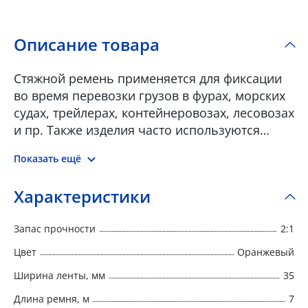
Описание товара
Стяжной ремень применяется для фиксации
во время перевозки грузов в фурах, морских
судах, трейлерах, контейнеровозах, лесовозах
и пр. Также изделия часто используются
вместо цепи для крепления хрупкого груза.
Показать ещё
Ремни крепления груза состоят из прочной
полиэфирной ленты и храпового механизма
Характеристики
для натяжения ленты. Стяжные ремни бывают
двух стандартных видов: • С крюками – один
Запас прочности
2:1
конец с натяжным механизмом, другой с
крюком. • Кольцевой – один конец с
Цвет
Оранжевый
натяжным механизмов, второй конец
Ширина ленты, мм
35
свободный. В зависимости от характера
Длина ремня, м
7
транспортируемого груза ремни