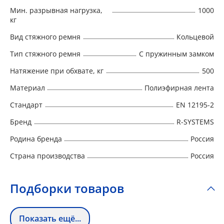
подбираются с различной натяжной
Мин. разрывная нагрузка,
1000
нагрузкой и определенной длины
кг
Вид стяжного ремня
Кольцевой
Тип стяжного ремня
С пружинным замком
Натяжение при обхвате, кг
500
Материал
Полиэфирная лента
Стандарт
EN 12195-2
Бренд
R-SYSTEMS
Родина бренда
Россия
Страна производства
Россия
Подборки товаров
Показать ещё...