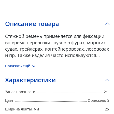
Описание товара
Стяжной ремень применяется для фиксации
во время перевозки грузов в фурах, морских
судах, трейлерах, контейнеровозах, лесовозах
и пр. Также изделия часто используются
вместо цепи для крепления хрупкого груза.
Показать ещё
Ремни крепления груза состоят из прочной
полиэфирной ленты и храпового механизма
Характеристики
для натяжения ленты. Стяжные ремни бывают
двух стандартных видов: • С крюками – один
Запас прочности
2:1
конец с натяжным механизмом, другой с
крюком. • Кольцевой – один конец с
Цвет
Оранжевый
натяжным механизмов, второй конец
Ширина ленты, мм
25
свободный. В зависимости от характера