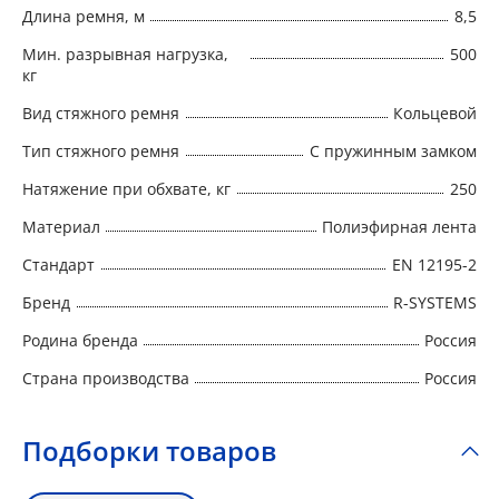
Длина ремня, м
8,5
транспортируемого груза ремни
подбираются с различной натяжной
Мин. разрывная нагрузка,
500
нагрузкой и определенной длины
кг
Вид стяжного ремня
Кольцевой
Тип стяжного ремня
С пружинным замком
Натяжение при обхвате, кг
250
Материал
Полиэфирная лента
Стандарт
EN 12195-2
Бренд
R-SYSTEMS
Родина бренда
Россия
Страна производства
Россия
Подборки товаров