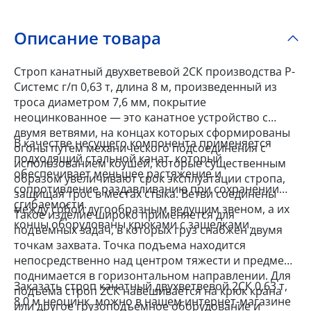
Описание товара
Строп канатный двухветвевой 2СК производства Р-
Системс г/п 0,63 т, длина 8 м, произведенный из
троса диаметром 7,6 мм, покрытие
неоцинкованное — это канатное устройство с
двумя ветвями, на концах которых сформированы
В качестве несущего компонента применяется
огоны путем механического подсоединения с
подходящий стальной канат, который
использованием коушей, которые существенным
обеспечивает меньшее растяжение и
образом увеличивают срок эксплуатации стропа,
сопротивление раздавливанию при сохранении
защищая трос в местах стыка. Ветви соединены
сгибаемости.
между собой дугообразным ведущим звеном, а их
Такое изделие широко применяется для
концы оборудованы крюками с защелками.
подъемных задач, в которых груз снабжен двумя
точкам захвата. Точка подъема находится
непосредственно над центром тяжести и предмет
поднимается в горизонтальном направлении. Для
Заказать строп канатный двухветвевой 2СК 0,63 т,
подъема строп 2СК навешивается на крюк крана
8,0 м неоцинк. можно в нашем интернет-магазине
или другое грузоподъемное оборудование и