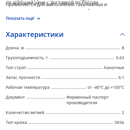
по хорошей цене с доставкой по России.
применяется для выполнения такелажных и
погрузочно-разгрузочных операций.
Показать ещё
Характеристики
Длина, м
8
Грузоподъемность, т
0,63
Тип строп
Канатные
Запас прочности
6:1
Рабочая температура
от -40°C до +100°C
Документ
Фирменный паспорт
производителя
Количество ветвей
2
Тип крюка
SK56