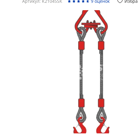
Артикул: K21045SK
9 оценок
Избра