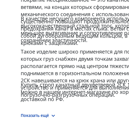
ветвями, на концах которых сформирован
механического соединения с использован
В качестве несущего компонента использ
существенно повышают продолжительност
высококачественный стальной трос, кото
предохраняя канат в местах стыка. Ветви
меньшее вытягивание и сопротивление р
собой дугообразным ведущим кольцом, а
сохранении эластичности.
крюками с защелками.
Такое изделие широко применяется для п
которых груз снабжен двумя точкам захва
располагается прямо над центром тяжести
поднимается в горизонтальном положении
2СК навешивается на крюк крана или дру
Купить строп канатный двухветвевой 2СК 1,
устройство и применяется для выполнени
можно в нашем интернет-магазине по хор
погрузочно-разгрузочных операций.
доставкой по РФ.
Показать ещё