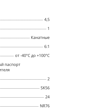
4,5
1
Канатные
6:1
от -40°C до +100°C
й паспорт
ителя
2
×
SK56
Popup
24
NR76