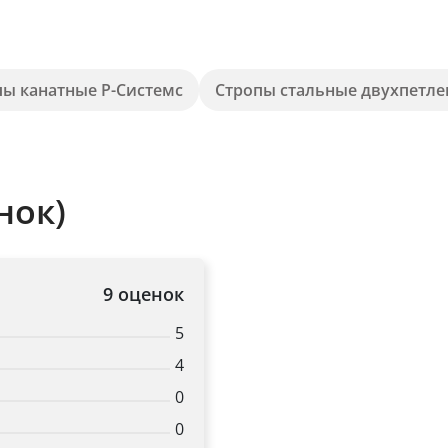
пы канатные Р-Системс
Стропы стальные двухпетл
нок)
9 оценок
5
4
0
0