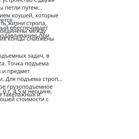
ы петли путем
ием коушей, которые
уется
ь жизни стропа,
рый обеспечивает
 соединены между
аздавливанию при
 их концы снабжены
одъемных задач, в
та. Точка подъема
 и предмет
. Для подъема строп
гое грузоподъемное
0 т, 4,5 м неоцинк.
я такелажных и
ошей стоимости с