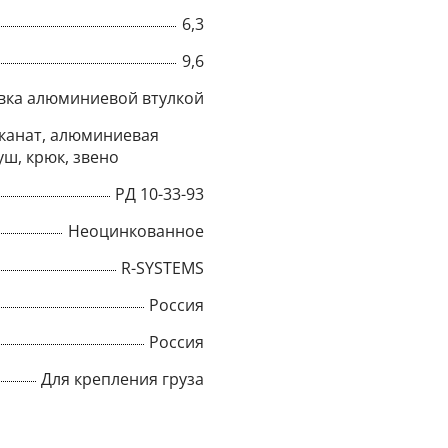
6,3
Title
9,6
вка алюминиевой втулкой
Popup Content
канат, алюминиевая
уш, крюк, звено
РД 10-33-93
Неоцинкованное
R-SYSTEMS
Россия
Россия
Для крепления груза