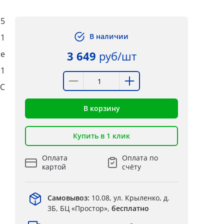
,5
В наличии
1
ые
3 649
руб/шт
:1
°C
В корзину
Купить в 1 клик
Оплата
Оплата по
картой
счёту
Самовывоз:
10.08, ул. Крыленко, д.
3Б, БЦ «Простор»,
бесплатно