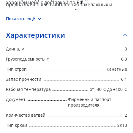
хорошей цене с доставкой по РФ.
предназначен для выполнения такелажных и
погрузочно-разгрузочных работ.
Показать ещё
Характеристики
Длина, м
3
Грузоподъемность, т
6,3
Тип строп
Канатные
Запас прочности
6:1
Рабочая температура
от -40°C до +100°C
Документ
Фирменный паспорт
производителя
Количество ветвей
2
Тип крюка
SK13