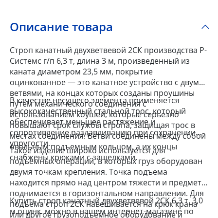
Описание товара
Строп канатный двухветвевой 2СК производства Р-
Системс г/п 6,3 т, длина 3 м, произведенный из
каната диаметром 23,5 мм, покрытие
оцинкованное — это канатное устройство с двумя
ветвями, на концах которых созданы проушины
В качестве несущего элемента применяется
путем механического соединения с
высококачественный стальной трос, который
использованием коушей, которые серьезно
обеспечивает меньшее растяжение и
повышают срок службы стропа, защищая трос в
сопротивление раздавливанию при сохранении
местах соединения. Ветви соединены между собой
упругости.
овальным подъемным кольцом, а их концы
Такое изделие широко используется для
снабжены крюками с защелками.
подъемных операций, в которых груз оборудован
двумя точкам крепления. Точка подъема
находится прямо над центром тяжести и предмет
поднимается в горизонтальном направлении. Для
Купить строп канатный двухветвевой 2СК 6,3 т, 3,0
подъема строп 2СК навешивается на крюк крана
м оцинк. можно в нашем интернет-магазине по
или другое грузоподъемное оборудование и