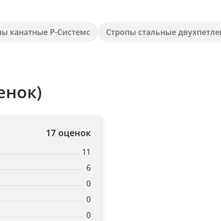
пы канатные Р-Системс
Стропы стальные двухпетл
енок)
17 оценок
11
6
0
0
0