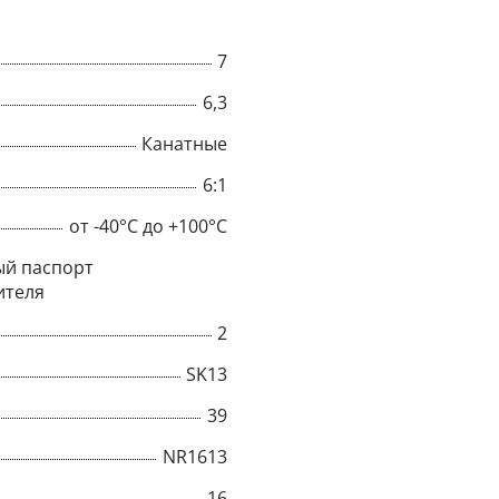
7
6,3
Канатные
6:1
от -40°C до +100°C
й паспорт
ителя
2
×
SK13
39
Popup
NR1613
16