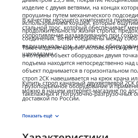
изделие с двумя ветвями, на концах кот
проушины путем механического подсоеди
В качестве несущего компонента примен
использованием коушей, которые ощутим
стальной трос, который обеспечивает ме
продолжительность жизни стропа, предохр
сопротивление раздавливанию при сохран
соединения. Ветви соединены между соб
ведущим кольцом, а их концы оборудова
Такое изделие широко используется для 
щеколдами.
в которых объект оборудован двумя точка
подъема находится непосредственно над 
объект поднимается в горизонтальном п
строп 2СК навешивается на крюк крана ил
Купить строп канатный двухветвевой 2СК 6,
грузоподъемное оборудование и применя
можно в нашем интернет-магазине по дос
такелажных и погрузочно-разгрузочных о
доставкой по России.
Показать ещё
Характеристики