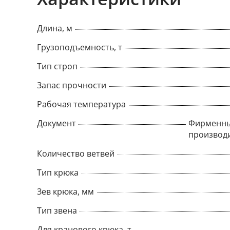
Длина, м
Грузоподъемность, т
Тип строп
Запас прочности
Рабочая температура
Документ
Фирменны
производ
Количество ветвей
Тип крюка
Зев крюка, мм
Тип звена
Для кранового крюка, т