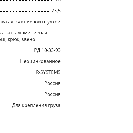
23,5
Title
вка алюминиевой втулкой
канат, алюминиевая
Popup Content
уш, крюк, звено
РД 10-33-93
Неоцинкованное
R-SYSTEMS
Россия
Россия
Для крепления груза