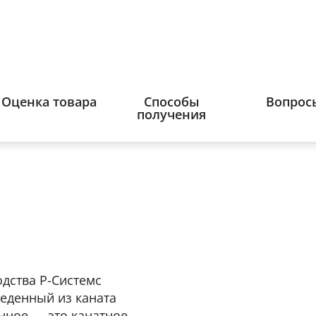
Оценка товара
Способы
Вопрос
получения
дства Р-Системс
веденный из каната
нное — это канатное