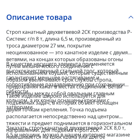
Описание товара
Строп канатный двухветвевой 2СК производства Р-
Системс г/п 8 т, длина 6,5 м, произведенный из
троса диаметром 27 мм, покрытие
неоцинкованное — это канатное изделие с двумя
ветвями, на концах которых образованы огоны
В качестве несущего элемента применяется
путем механического соединения с
высококачественный стальной трос, который
использованием коушей, которые существенным
гарантирует меньшее растягивание и
образом увеличивают срок службы стропа,
сопротивление раздавливанию при сохранении
предохраняя канат в местах соединения. Ветви
гибкости.
соединены между собой овальным главным
Такое изделие широко используется для
кольцом, а их концы оснащены крюками с
подъемных задач, в которых объект оснащен
затворами.
двумя точкам крепления. Точка подъема
располагается непосредственно над центром
тяжести и предмет поднимается в горизонтальном
Заказать строп канатный двухветвевой 2СК 8,0 т,
направлении. Для подъема строп 2СК
6,5 м неоцинк. можно в нашем интернет-магазине
навешивается на крюк крана или другое