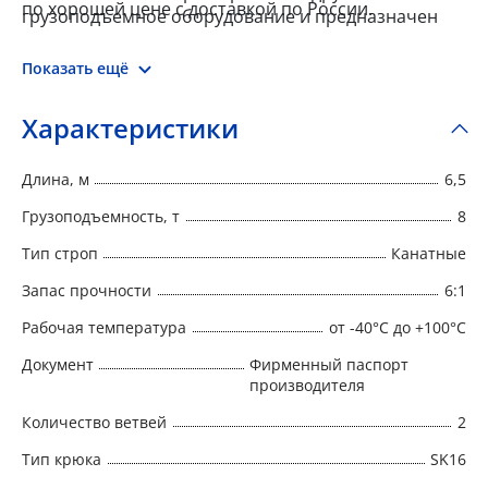
по хорошей цене с доставкой по России.
грузоподъемное оборудование и предназначен
для выполнения такелажных и погрузочно-
разгрузочных работ.
Показать ещё
Характеристики
Длина, м
6,5
Грузоподъемность, т
8
Тип строп
Канатные
Запас прочности
6:1
Рабочая температура
от -40°C до +100°C
Документ
Фирменный паспорт
производителя
Количество ветвей
2
Тип крюка
SK16