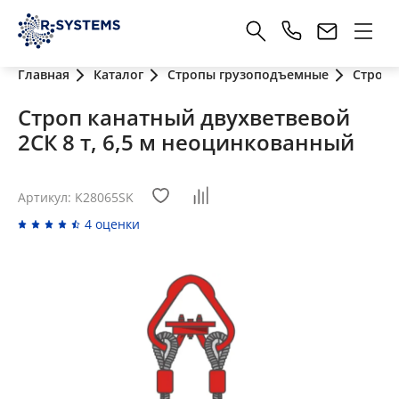
Главная
Каталог
Стропы грузоподъемные
Стропы
Строп канатный двухветвевой
2СК 8 т, 6,5 м неоцинкованный
Артикул: K28065SK
4 оценки