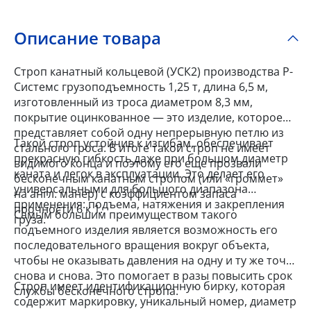
Описание товара
Строп канатный кольцевой (УСК2) производства Р-
Системс грузоподъемность 1,25 т, длина 6,5 м,
изготовленный из троса диаметром 8,3 мм,
покрытие оцинкованное — это изделие, которое
представляет собой одну непрерывную петлю из
Такой строп устойчив к изгибам, обеспечивает
стального троса. В итоге такой строп не имеет
прекрасную гибкость даже при большом диаметр
видимого конца и поэтому его еще прозвали
каната и легок в эксплуатации. Это делает его
бесконечным канатным стропом (или «громмет»
универсальными для большого диапазона
на англ. манер) с коэффициентом запаса
применения: подъема, натяжения и закрепления
прочности 6 к 1.
Самым большим преимуществом такого
груза.
подъемного изделия является возможность его
последовательного вращения вокруг объекта,
чтобы не оказывать давления на одну и ту же точку
снова и снова. Это помогает в разы повысить срок
Строп имеет идентификационную бирку, которая
службы бесконечного стропа.
содержит маркировку, уникальный номер, диаметр