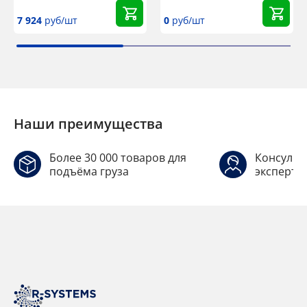
7 924
руб/шт
0
руб/шт
Наши преимущества
Более 30 000 товаров для
Консульт
подъёма груза
эксперто