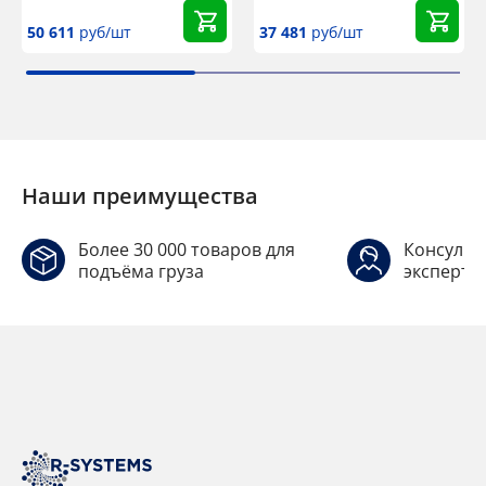
50 611
руб/шт
37 481
руб/шт
Наши преимущества
Более 30 000 товаров для
Консульт
подъёма груза
эксперто