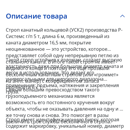
Описание товара
Строп канатный кольцевой (УСК2) производства Р-
Системс г/п 5 т, длина 6 м, произведенный из
каната диаметром 16,5 мм, покрытие
неоцинкованное — это устройство, которое
представляет собой одну непрерывную петлю из
Такой строп устойчив к изломам, создает высокую
стального каната. В итоге такой строп не имеет
эластичность даже при большом диаметр каната и
видимого конца и поэтому его еще прозвали
легок в использовании. Это делает его
бесконечным канатным стропом (или «громмет»
универсальными для широкого диапазона
на англ. манер) с коэффициентом запаса
применения: подъема, натяжения и закрепления
прочности 6 к 1.
Самым большим превосходством такого
груза.
грузоподъемного механизма является
возможность его постоянного кручения вокруг
объекта, чтобы не оказывать давления на одну и ту
же точку снова и снова. Это помогает в разы
Строп имеет идентификационную бирку, которая
увеличить срок службы бесконечного стропа.
содержит маркировку, уникальный номер, диаметр