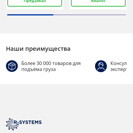
Предзаказ
Аналог
Наши преимущества
Более 30 000 товаров для
Консульт
подъёма груза
эксперто