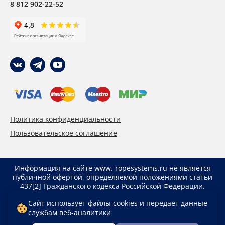
8 812 902-22-52
Политика конфиденциальности
Пользовательское соглашение
Информация на сайте www. ropesystems.ru не является
публичной офертой, определяемой положениями статьи
437[2] Гражданского кодекса Российской Федерации.
Указанные цены действуют только при оформлении
Сайт использует файлы cookies и передает данные
заказа через интернет-магазин www. ropesystems.ru.
службам веб-аналитики
Цены при оформлении заказа иным способом могут
отличаться от указанных на сайте.