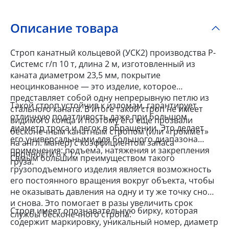
Описание товара
Строп канатный кольцевой (УСК2) производства Р-
Системс г/п 10 т, длина 2 м, изготовленный из
каната диаметром 23,5 мм, покрытие
неоцинкованное — это изделие, которое
представляет собой одну непрерывную петлю из
Такой строп устойчив к изломам, гарантирует
стального каната. В итоге такой строп не имеет
отличную податливость даже при большом
видимого конца и поэтому его еще прозвали
диаметр троса и легок в обращении. Это делает
бесконечным канатным стропом (или «громмет»
его универсальными для большого диапазона
на англ. манер) с коэффициентом запаса
применения: подъема, натяжения и закрепления
прочности 6 к 1.
Самым большим преимуществом такого
груза.
грузоподъемного изделия является возможность
его постоянного вращения вокруг объекта, чтобы
не оказывать давления на одну и ту же точку снова
и снова. Это помогает в разы увеличить срок
Строп имеет опознавательную бирку, которая
службы бесконечного стропа.
содержит маркировку, уникальный номер, диаметр