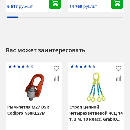
6 517
руб/шт
14 769
руб/шт
Вас может заинтересовать
8
6
Рым-петля М27 DSR
Строп цепной
Codipro NS8KL27M
четырехветвевой 4СЦ 14
т, 3 м, 10 класс, GrabiQ
TG4-GBK