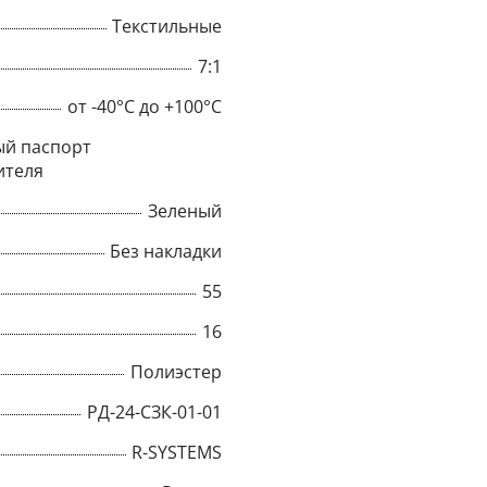
Текстильные
7:1
от -40°C до +100°C
й паспорт
ителя
Зеленый
Без накладки
55
16
×
Полиэстер
РД-24-СЗК-01-01
Popup
R-SYSTEMS