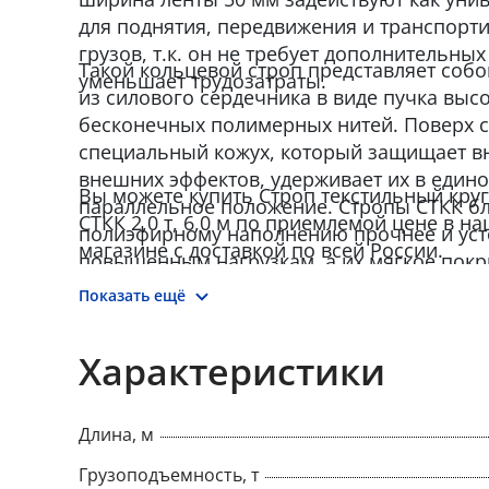
для поднятия, передвижения и транспорт
грузов, т.к. он не требует дополнительны
Такой кольцевой строп представляет собо
уменьшает трудозатраты.
из силового сердечника в виде пучка выс
бесконечных полимерных нитей. Поверх с
специальный кожух, который защищает вн
внешних эффектов, удерживает их в едино
Вы можете купить Строп текстильный кр
параллельное положение. Стропы СТКК б
СТКК 2,0 т, 6,0 м по приемлемой цене в н
полиэфирному наполнению прочнее и уст
магазине с доставкой по всей России.
повышенным нагрузкам, а их мягкое покр
структура создает плотное прилегание и с
Показать ещё
Круглопрядные стропы производятся в соо
СЗК-01-01 «Стропы грузовые общего назн
Характеристики
основе. Требования к устройству и безопа
Длина, м
Грузоподъемность, т