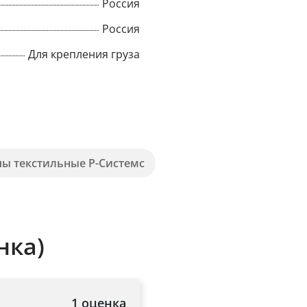
Россия
Title
Россия
Для крепления груза
Popup Content
пы текстильные Р-Системс
нка)
1 оценка