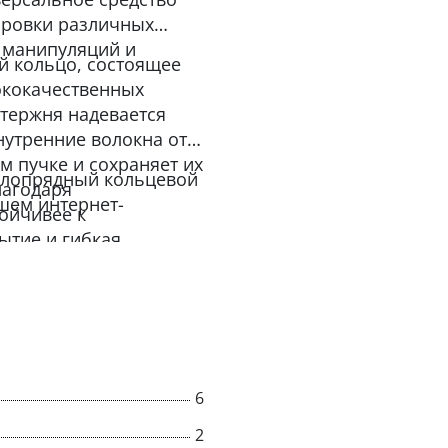
ировки различных
х манипуляций и
й кольцо, состоящее
ококачественных
тержня надевается
утренние волокна от
м пучке и сохраняет их
углопрядный кольцевой
лагодаря
ашем интернет-
ойчивее к
ытие и гибкая
охранность груза.
тветствии с РД 24-
ачения на текстильной
сной эксплуатации».
6
2