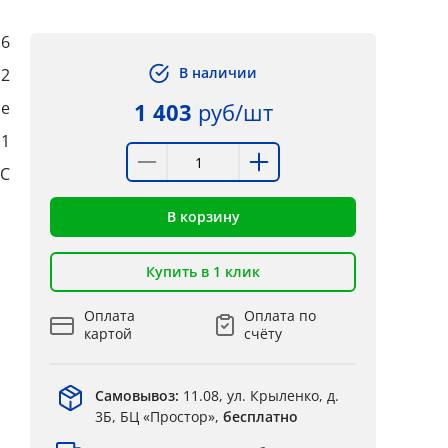
6
В наличии
2
ые
1 403
руб/шт
:1
°C
В корзину
Купить в 1 клик
Оплата
Оплата по
картой
счёту
Самовывоз:
11.08, ул. Крыленко, д.
3Б, БЦ «Простор»,
бесплатно