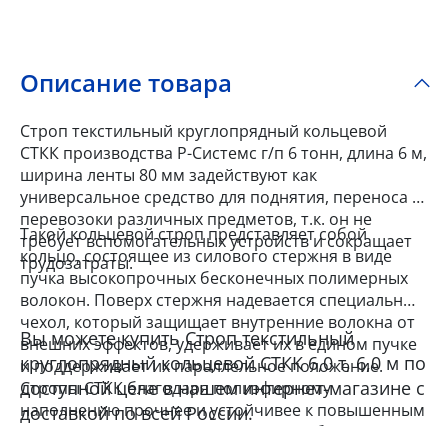
Описание товара
Строп текстильный круглопрядный кольцевой
СТКК производства Р-Системс г/п 6 тонн, длина 6 м,
ширина ленты 80 мм задействуют как
универсальное средство для поднятия, переноса и
перевозоки различных предметов, т.к. он не
Такой кольцевой строп представляет собой
требует вспомогательных устройств и сокращает
кольцо, состоящее из силового стержня в виде
трудозатраты.
пучка высокопрочных бесконечных полимерных
волокон. Поверх стержня надевается специальный
чехол, который защищает внутренние волокна от
Вы можете купить Строп текстильный
внешних эффектов, удерживает их в едином пучке
круглопрядный кольцевой СТКК 6,0 т, 6,0 м по
и поддерживает их параллельное положение.
доступной цене в нашем интернет-магазине с
Стропы СТКК благодаря полиэфирному
наполнению прочнее и устойчивее к повышенным
доставкой по всей России.
нагрузкам, а их мягкое покрытие и гибкая