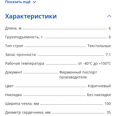
структура обеспечивает плотное прилегание и
Показать ещё
сохранность груза. Круглопрядные стропы
выпускаются в соответствии с РД 24-СЗК-01-01
Характеристики
«Стропы грузовые общего назначения на
текстильной основе. Требования к устройству и
Длина, м
6
безопасной эксплуатации».
Грузоподъемность, т
6
Тип строп
Текстильные
Запас прочности
7:1
Рабочая температура
от -40°C до +100°C
Документ
Фирменный паспорт
производителя
Цвет
Коричневый
Накладка
Без накладки
Ширина чехла, мм
100
Диаметр сердечника, мм
35