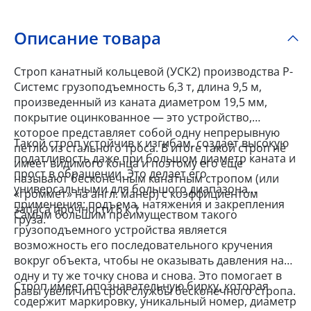
Описание товара
Строп канатный кольцевой (УСК2) производства Р-
Системс грузоподъемность 6,3 т, длина 9,5 м,
произведенный из каната диаметром 19,5 мм,
покрытие оцинкованное — это устройство,
которое представляет собой одну непрерывную
Такой строп устойчив к изгибам, создает высокую
петлю из стального троса. В итоге такой строп не
податливость даже при большом диаметр каната и
имеет видимого конца и поэтому его еще
прост в обращении. Это делает его
называют бесконечным канатным стропом (или
универсальными для большого диапазона
«громмет» на англ. манер) с коэффициентом
применения: подъема, натяжения и закрепления
запаса прочности 6 к 1.
Самым большим преимуществом такого
груза.
грузоподъемного устройства является
возможность его последовательного кручения
вокруг объекта, чтобы не оказывать давления на
одну и ту же точку снова и снова. Это помогает в
Строп имеет опознавательную бирку, которая
разы увеличить срок службы бесконечного стропа.
содержит маркировку, уникальный номер, диаметр