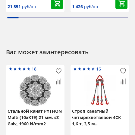
21 551
руб/шт
1 426
руб/шт
Вас может заинтересовать
18
16
Стальной канат PYTHON
Строп канатный
Multi (10xK19) 21 мм, sZ
четырехветвевой 4СК
Galv, 1960 N/mm2
1,6 т, 3,5 м
оцинкованный