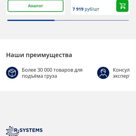
Аналог
7 919
руб/шт
Наши преимущества
Более 30 000 товаров для
Консульт
подъёма груза
эксперто